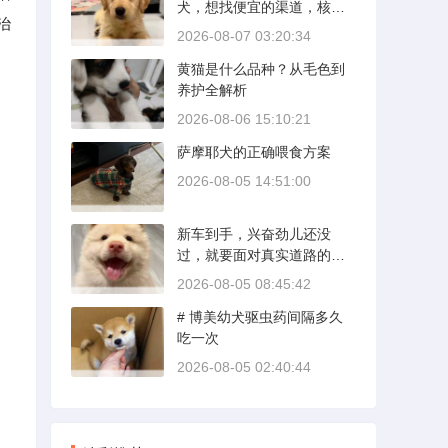
犬，想找便宜的渠道，核心
治
是分清“便宜”和“捡漏”的界
2026-08-07 03:20:34
限。沙皮狗是广东本地犬
黄猫是什么品种？从毛色到
种，价格比北方城市有优
养护全解析
势；英国斗牛犬则完全是另
一套行情。下面直接说具体
2026-08-06 15:10:21
能去的地方和真实价格区
萨摩耶犬的正确喂食方案
间。
2026-08-05 14:51:00
新车到手，兴奋劲儿还没
过，就要面对真实道路的考
验。新手开新车上路，最怕
2026-08-05 08:45:42
的不是技术生疏，而是对车
# 博美幼犬驱虫药间隔多久
况和路况的双重陌生。磨合
吃一次
期内，发动机转速控制在200
0到3000转之间，时速尽量
2026-08-05 02:40:44
不超过100公里，这不是老司
机的保守，而是活塞和气缸
壁需要时间完成精细贴合。
多数车型说明书里都写了前1