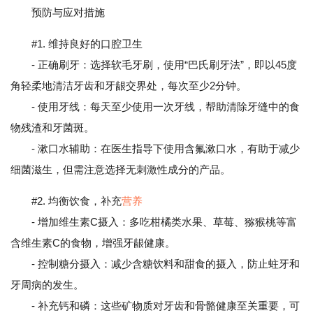
预防与应对措施
#1. 维持良好的口腔卫生
- 正确刷牙：选择软毛牙刷，使用“巴氏刷牙法”，即以45度
角轻柔地清洁牙齿和牙龈交界处，每次至少2分钟。
- 使用牙线：每天至少使用一次牙线，帮助清除牙缝中的食
物残渣和牙菌斑。
- 漱口水辅助：在医生指导下使用含氟漱口水，有助于减少
细菌滋生，但需注意选择无刺激性成分的产品。
#2. 均衡饮食，补充
营养
- 增加维生素C摄入：多吃柑橘类水果、草莓、猕猴桃等富
含维生素C的食物，增强牙龈健康。
- 控制糖分摄入：减少含糖饮料和甜食的摄入，防止蛀牙和
牙周病的发生。
- 补充钙和磷：这些矿物质对牙齿和骨骼健康至关重要，可