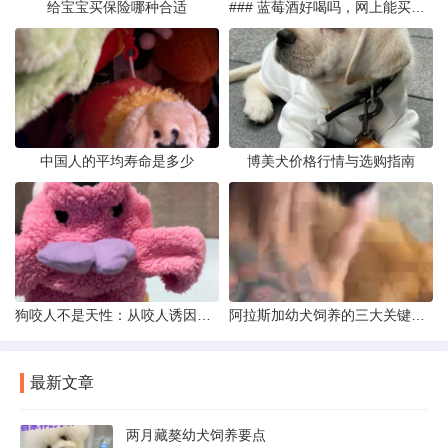
给宝宝买保险哪种合适
### 蓝莓酒好喝吗，网上能买到真的吗
中国人的平均寿命是多少
博美犬价格行情与选购指南
狗咬人不是天性：从咬人诱因到脱敏训练实操
阿拉斯加幼犬饲养的三大关键问题
最新文章
两月藏獒幼犬饲养要点