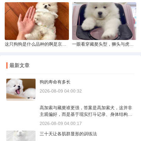
这只狗狗是什么品种的啊是京巴吗
一眼看穿藏獒头型，狮头与虎头到底怎么分
最新文章
狗的寿命有多长
2026-08-09 04:00:32
高加索与藏獒谁更强，答案是高加索犬，这并非
主观偏好，而是基于现实打斗记录、身体结构与
工作性能得出的结论。若将两者置于同等体重级
2026-08-09 04:00:17
别、无外力干扰的残酷对决中，高加索山脉的猛
三十天让各肌群显形的训练法
犬拥有压倒性的胜率。