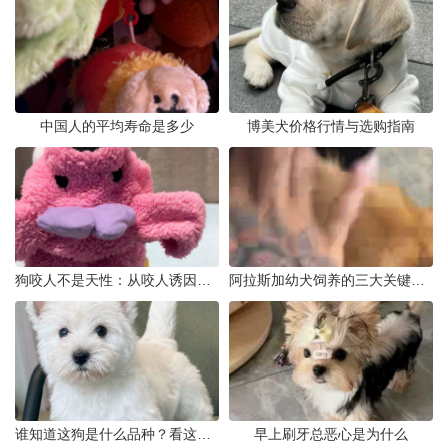
中国人的平均寿命是多少
博美犬价格行情与选购指南
狗咬人不是天性：从咬人诱因到脱敏训练实操
阿拉斯加幼犬饲养的三大关键问题
谁知道这狗是什么品种？看这几点
早上刷牙总恶心是为什么