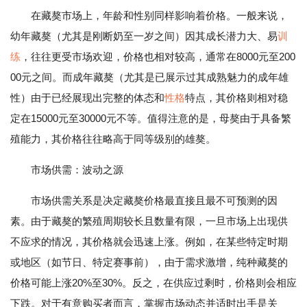
在藏獒市场上，年龄和性别同样影响着价格。一般来说，
幼年藏獒（尤其是刚断奶至一岁之间）因其成长潜力大、易
训
练
，往往更受市场欢迎，价格也相对较高，通常在8000元至200
00元之间。而成年藏獒（尤其是已展示过其成熟魅力的成年雄
性）由于已经展现出完整的体态和
性格
特点，其价格则相对稳
定在15000元至30000元不等。值得注意的是，母獒由于具备繁
殖能力，其价格往往略高于同等级别的雄獒。
市场供需：波动之源
市场供需关系是决定藏獒价格最直接且最不可预测的因
素。由于藏獒的繁殖周期较长且数量有限，一旦市场上出现供
不应求的情况，其价格就会迅速上涨。例如，在某些特定时期
或地区（如节日、特定赛事前），由于需求激增，纯种藏獒的
价格可能上涨20%至30%。反之，在供应过剩时，价格则会相应
下跌。对于有意购买者而言，掌握市场动态并适时出手是关