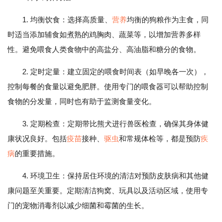
1. 均衡饮食：选择高质量、
营养
均衡的狗粮作为主食，同
时适当添加辅食如煮熟的鸡胸肉、蔬菜等，以增加营养多样
性。避免喂食人类食物中的高盐分、高油脂和糖分的食物。
2. 定时定量：建立固定的喂食时间表（如早晚各一次），
控制每餐的食量以避免肥胖。使用专门的喂食器可以帮助控制
食物的分发量，同时也有助于监测食量变化。
3. 定期检查：定期带比熊犬进行兽医检查，确保其身体健
康状况良好。包括
疫苗
接种、
驱虫
和常规体检等，都是预防
疾
病
的重要措施。
4. 环境卫生：保持居住环境的清洁对预防皮肤病和其他健
康问题至关重要。定期清洁狗窝、玩具以及活动区域，使用专
门的宠物消毒剂以减少细菌和霉菌的生长。