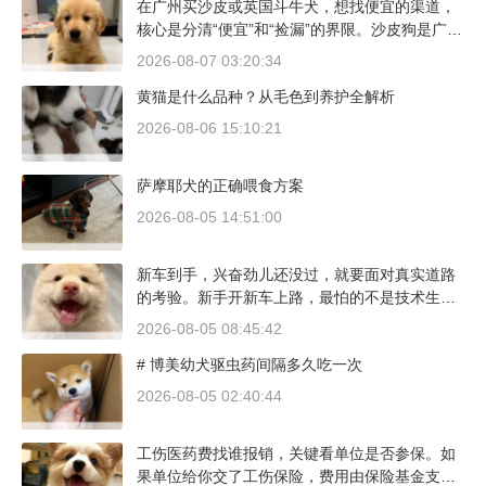
在广州买沙皮或英国斗牛犬，想找便宜的渠道，
核心是分清“便宜”和“捡漏”的界限。沙皮狗是广东
本地犬种，价格比北方城市有优势；英国斗牛犬
2026-08-07 03:20:34
则完全是另一套行情。下面直接说具体能去的地
黄猫是什么品种？从毛色到养护全解析
方和真实价格区间。
2026-08-06 15:10:21
萨摩耶犬的正确喂食方案
2026-08-05 14:51:00
新车到手，兴奋劲儿还没过，就要面对真实道路
的考验。新手开新车上路，最怕的不是技术生
疏，而是对车况和路况的双重陌生。磨合期内，
2026-08-05 08:45:42
发动机转速控制在2000到3000转之间，时速尽量
# 博美幼犬驱虫药间隔多久吃一次
不超过100公里，这不是老司机的保守，而是活
塞和气缸壁需要时间完成精细贴合。多数车型说
2026-08-05 02:40:44
明书里都写了前1500公里为磨合期，但真正照着
做的司机不到三成。
工伤医药费找谁报销，关键看单位是否参保。如
果单位给你交了工伤保险，费用由保险基金支