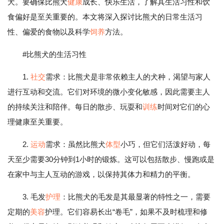
犬。要确保比熊犬
健康
成长、快乐生活，了解其生活习性和饮
食偏好是至关重要的。本文将深入探讨比熊犬的日常生活习
性、偏爱的食物以及科学
饲养
方法。
#比熊犬的生活习性
1.
社交
需求：比熊犬是非常依赖主人的犬种，渴望与家人
进行互动和交流。它们对环境的微小变化敏感，因此需要主人
的持续关注和陪伴。每日的散步、玩耍和
训练
时间对它们的心
理健康至关重要。
2.
运动
需求：虽然比熊犬
体型
小巧，但它们活泼好动，每
天至少需要30分钟到1小时的锻炼。这可以包括散步、慢跑或是
在家中与主人互动的游戏，以保持其体力和精力的平衡。
3. 毛发
护理
：比熊犬的毛发是其最显著的特性之一，需要
定期的
美容
护理。它们容易长出“卷毛”，如果不及时梳理和修