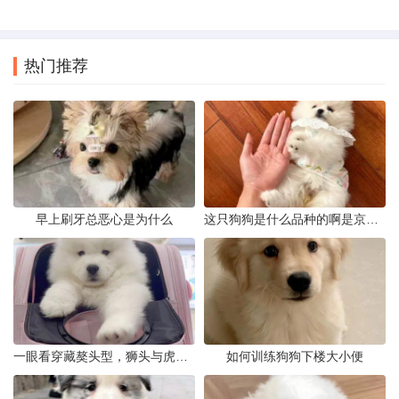
热门推荐
早上刷牙总恶心是为什么
这只狗狗是什么品种的啊是京巴吗
一眼看穿藏獒头型，狮头与虎头到底怎么分
如何训练狗狗下楼大小便