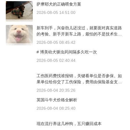
萨摩耶犬的正确喂食方案
2026-08-05 14:51:00
新车到手，兴奋劲儿还没过，就要面对真实道路
的考验。新手开新车上路，最怕的不是技术生
疏，而是对车况和路况的双重陌生。磨合期内，
2026-08-05 08:45:42
发动机转速控制在2000到3000转之间，时速尽量
# 博美幼犬驱虫药间隔多久吃一次
不超过100公里，这不是老司机的保守，而是活
塞和气缸壁需要时间完成精细贴合。多数车型说
2026-08-05 02:40:44
明书里都写了前1500公里为磨合期，但真正照着
做的司机不到三成。
工伤医药费找谁报销，关键看单位是否参保。如
果单位给你交了工伤保险，费用由保险基金支
付；要是单位没参保，那就由单位自己掏钱。很
2026-08-04 20:35:26
多人受伤后一头雾水，拿着发票去单位报，单位
英国斗牛犬价格全解析
又推给医保，两边扯皮耽误治疗。这篇就把这事
讲清楚。
2026-08-04 08:25:40
现在流行养这几种狗，五只赚回成本