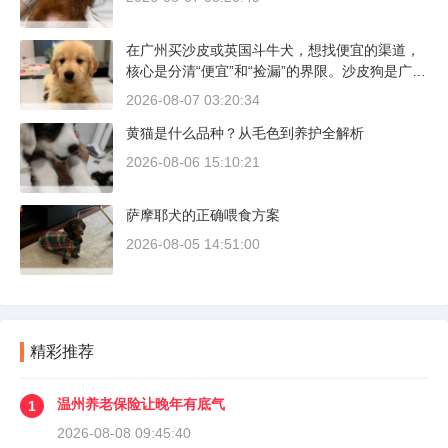
在广州买沙皮或英国斗牛犬，想找便宜的渠道，
核心是分清“便宜”和“捡漏”的界限。沙皮狗是广东
本地犬种，价格比北方城市有优势；英国斗牛犬
2026-08-07 03:20:34
则完全是另一套行情。下面直接说具体能去的地
黄猫是什么品种？从毛色到养护全解析
方和真实价格区间。
2026-08-06 15:10:21
萨摩耶犬的正确喂食方案
2026-08-05 14:51:00
精彩推荐
温州养老保险让晚年有底气
1
2026-08-08 09:45:40