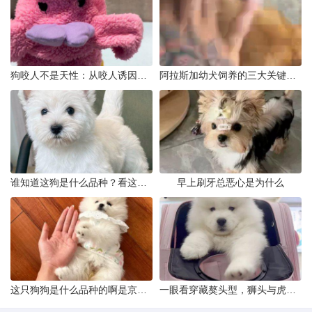
狗咬人不是天性：从咬人诱因到脱敏训练实操
阿拉斯加幼犬饲养的三大关键问题
谁知道这狗是什么品种？看这几点
早上刷牙总恶心是为什么
这只狗狗是什么品种的啊是京巴吗
一眼看穿藏獒头型，狮头与虎头到底怎么分