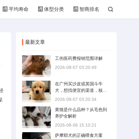
平均寿命
体型分类
智商排名
最新文章
工伤医药费报销范围详解
2026-08-07 03:20:49
在广州买沙皮或英国斗牛
经
犬，想找便宜的渠道，核心
是分清“便宜”和“捡漏”的界
2026-08-07 03:20:34
呈
限。沙皮狗是广东本地犬
黄猫是什么品种？从毛色到
种，价格比北方城市有优
养护全解析
势；英国斗牛犬则完全是另
一套行情。下面直接说具体
2026-08-06 15:10:21
能去的地方和真实价格区
萨摩耶犬的正确喂食方案
间。