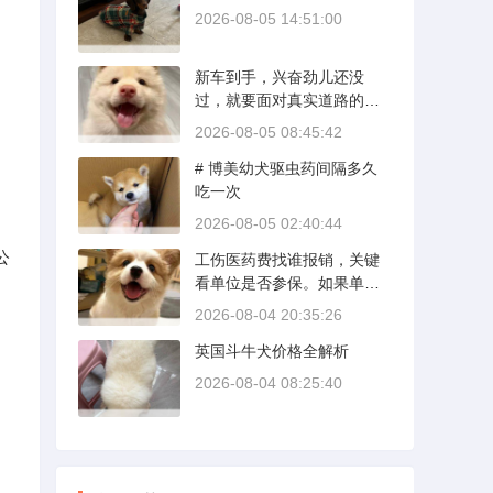
2026-08-05 14:51:00
新车到手，兴奋劲儿还没
过，就要面对真实道路的考
验。新手开新车上路，最怕
2026-08-05 08:45:42
的不是技术生疏，而是对车
# 博美幼犬驱虫药间隔多久
况和路况的双重陌生。磨合
吃一次
期内，发动机转速控制在200
0到3000转之间，时速尽量
民
2026-08-05 02:40:44
不超过100公里，这不是老司
公
工伤医药费找谁报销，关键
机的保守，而是活塞和气缸
看单位是否参保。如果单位
壁需要时间完成精细贴合。
给你交了工伤保险，费用由
多数车型说明书里都写了前1
2026-08-04 20:35:26
保险基金支付；要是单位没
500公里为磨合期，但真正照
英国斗牛犬价格全解析
参保，那就由单位自己掏
着做的司机不到三成。
钱。很多人受伤后一头雾
2026-08-04 08:25:40
水，拿着发票去单位报，单
位又推给医保，两边扯皮耽
误治疗。这篇就把这事讲清
楚。