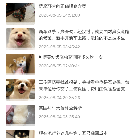
萨摩耶犬的正确喂食方案
2026-08-05 14:51:00
新车到手，兴奋劲儿还没过，就要面对真实道路
的考验。新手开新车上路，最怕的不是技术生
疏，而是对车况和路况的双重陌生。磨合期内，
2026-08-05 08:45:42
发动机转速控制在2000到3000转之间，时速尽量
# 博美幼犬驱虫药间隔多久吃一次
不超过100公里，这不是老司机的保守，而是活
塞和气缸壁需要时间完成精细贴合。多数车型说
2026-08-05 02:40:44
明书里都写了前1500公里为磨合期，但真正照着
做的司机不到三成。
工伤医药费找谁报销，关键看单位是否参保。如
果单位给你交了工伤保险，费用由保险基金支
付；要是单位没参保，那就由单位自己掏钱。很
2026-08-04 20:35:26
多人受伤后一头雾水，拿着发票去单位报，单位
英国斗牛犬价格全解析
又推给医保，两边扯皮耽误治疗。这篇就把这事
讲清楚。
2026-08-04 08:25:40
现在流行养这几种狗，五只赚回成本