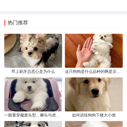
热门推荐
早上刷牙总恶心是为什么
这只狗狗是什么品种的啊是京巴吗
一眼看穿藏獒头型，狮头与虎头到底怎么分
如何训练狗狗下楼大小便