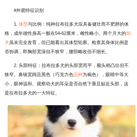
#外观特征识别
1.
体型
与比例：纯种拉布拉多犬应具备健壮而不肥胖的体
格，成年雄性身高一般在54-62厘米，雌性略小。两个月大的
幼
犬
虽未完全发育，但已能看出其体型轮廓。检查其身体比例是
否协调，即胸部宽深但不狭窄，腰部略收但不细长。
2. 头部特征：拉布拉多犬的头部宽而平，额头稍凸出但不
狭窄。鼻镜宽阔且黑色（巧克力色
品种
为褐色），眼睛中等大
小，眼神温和。观察幼犬的耳朵是否自然下垂且贴近头部，这
是拉布拉多犬的一大特征。