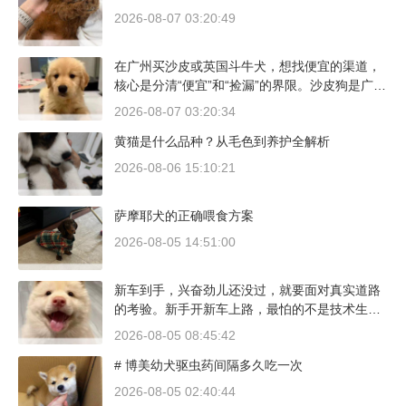
2026-08-07 03:20:49
在广州买沙皮或英国斗牛犬，想找便宜的渠道，
核心是分清“便宜”和“捡漏”的界限。沙皮狗是广东
本地犬种，价格比北方城市有优势；英国斗牛犬
2026-08-07 03:20:34
则完全是另一套行情。下面直接说具体能去的地
黄猫是什么品种？从毛色到养护全解析
方和真实价格区间。
2026-08-06 15:10:21
萨摩耶犬的正确喂食方案
2026-08-05 14:51:00
新车到手，兴奋劲儿还没过，就要面对真实道路
的考验。新手开新车上路，最怕的不是技术生
疏，而是对车况和路况的双重陌生。磨合期内，
2026-08-05 08:45:42
发动机转速控制在2000到3000转之间，时速尽量
# 博美幼犬驱虫药间隔多久吃一次
不超过100公里，这不是老司机的保守，而是活
塞和气缸壁需要时间完成精细贴合。多数车型说
2026-08-05 02:40:44
明书里都写了前1500公里为磨合期，但真正照着