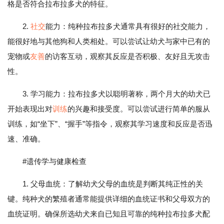
格是否符合拉布拉多犬的特征。
2.
社交
能力：纯种拉布拉多犬通常具有很好的社交能力，
能很好地与其他狗和人类相处。可以尝试让幼犬与家中已有的
宠物或
友善
的访客互动，观察其反应是否积极、友好且无攻击
性。
3. 学习能力：拉布拉多犬以聪明著称，两个月大的幼犬已
开始表现出对
训练
的兴趣和接受度。可以尝试进行简单的服从
训练，如“坐下”、“握手”等指令，观察其学习速度和反应是否迅
速、准确。
#遗传学与健康检查
1. 父母血统：了解幼犬父母的血统是判断其纯正性的关
键。纯种犬的繁殖者通常能提供详细的血统证书和父母双方的
血统证明。确保所选幼犬来自已知且可靠的纯种拉布拉多犬配