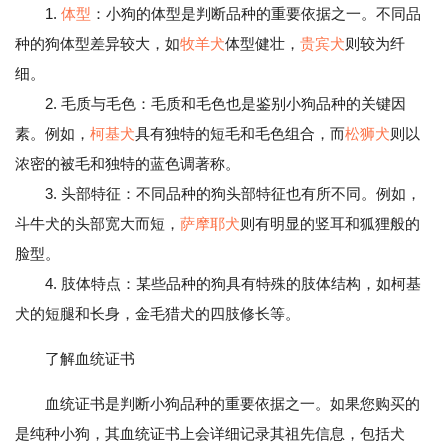
1.
体型
：小狗的体型是判断品种的重要依据之一。不同品
种的狗体型差异较大，如
牧羊犬
体型健壮，
贵宾犬
则较为纤
细。
2. 毛质与毛色：毛质和毛色也是鉴别小狗品种的关键因
素。例如，
柯基犬
具有独特的短毛和毛色组合，而
松狮犬
则以
浓密的被毛和独特的蓝色调著称。
3. 头部特征：不同品种的狗头部特征也有所不同。例如，
斗牛犬的头部宽大而短，
萨摩耶犬
则有明显的竖耳和狐狸般的
脸型。
4. 肢体特点：某些品种的狗具有特殊的肢体结构，如柯基
犬的短腿和长身，金毛猎犬的四肢修长等。
了解血统证书
血统证书是判断小狗品种的重要依据之一。如果您购买的
是纯种小狗，其血统证书上会详细记录其祖先信息，包括犬