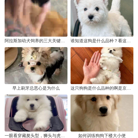
阿拉斯加幼犬饲养的三大关键问题
谁知道这狗是什么品种？看这几点
早上刷牙总恶心是为什么
这只狗狗是什么品种的啊是京巴吗
一眼看穿藏獒头型，狮头与虎头到底怎么分
如何训练狗狗下楼大小便