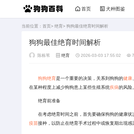
首页
犬种图鉴
当前位置：
首页
>
绝育
> 狗狗最佳绝育时间解析
狗狗最佳绝育时间解析
陈栋苇
绝育
2026-03-03 17:55:02
7
狗狗
绝育
是一个重要的决策，关系到狗狗的
健康
在某种程度上减少狗狗患上某些生殖系统
疾病
的风险
绝育前准备
在考虑绝育时间之前，首先要确保狗狗的健康状
疫苗
接种，以防止在绝育手术过程中或恢复期出现感