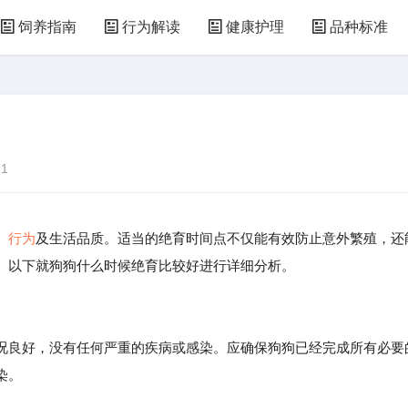
饲养指南
行为解读
健康护理
品种标准
1
、
行为
及生活品质。适当的绝育时间点不仅能有效防止意外繁殖，还
。以下就狗狗什么时候绝育比较好进行详细分析。
况良好，没有任何严重的疾病或感染。应确保狗狗已经完成所有必要
染。