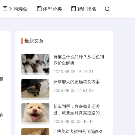
平均寿命
体型分类
智商排名
最新文章
黄猫是什么品种？从毛色到
养护全解析
2026-08-06 15:10:21
能
萨摩耶犬的正确喂食方案
2026-08-05 14:51:00
新车到手，兴奋劲儿还没
过，就要面对真实道路的考
的
验。新手开新车上路，最怕
2026-08-05 08:45:42
的不是技术生疏，而是对车
# 博美幼犬驱虫药间隔多久
况和路况的双重陌生。磨合