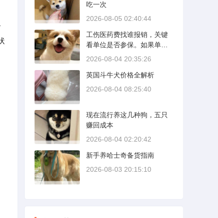
吃一次
期内，发动机转速控制在200
0到3000转之间，时速尽量
2026-08-05 02:40:44
不超过100公里，这不是老司
合
工伤医药费找谁报销，关键
机的保守，而是活塞和气缸
状
看单位是否参保。如果单位
壁需要时间完成精细贴合。
给你交了工伤保险，费用由
多数车型说明书里都写了前1
2026-08-04 20:35:26
保险基金支付；要是单位没
500公里为磨合期，但真正照
英国斗牛犬价格全解析
参保，那就由单位自己掏
着做的司机不到三成。
钱。很多人受伤后一头雾
2026-08-04 08:25:40
水，拿着发票去单位报，单
位又推给医保，两边扯皮耽
现在流行养这几种狗，五只
误治疗。这篇就把这事讲清
赚回成本
楚。
2026-08-04 02:20:42
新手养哈士奇备货指南
2026-08-03 20:15:10