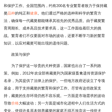
和保护工作。全国范围内，约有200名专业繁育者致力于保持藏
獒
品种
的纯正和
健康
。他们通过严格的选种和科学的繁育方
法，确保每一代藏獒都能继承其祖先的优秀品质。由于藏獒繁
育周期长、成本高且技术要求高，这一工作面临着巨大的挑
战。繁育者们不仅要面对市场的波动，还要不断学习新的繁育
知识，以应对藏獒可能出现的遗传问题。
政策与保护
为了保护这一珍贵的犬种资源，国家也出台了一系列政
策。例如，2012年农业部将藏獒列为国家级畜禽遗传资源保护
名录，为其提供了法律上的保护。一些地方政府还设立了专项
基金，用于支持藏獒的繁育和保护工作。尽管有这些政策支
持，藏獒的生存环境仍然不容乐观。一方面是市场需求的波动
导致
价格
大幅波动；另一方面是城市化进程中人们生活方式的
变化，使得许多原本饲养藏獒的家庭不得不放弃这一传统犬