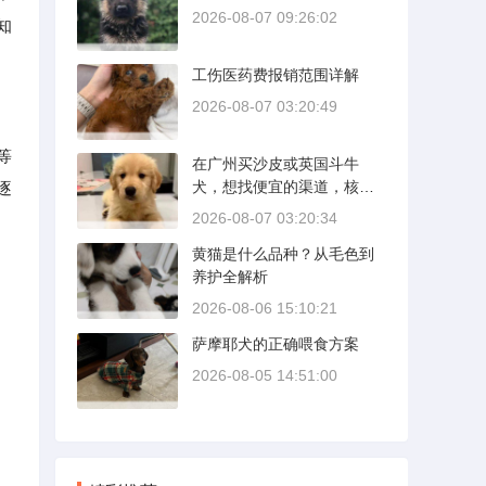
2026-08-07 09:26:02
知
工伤医药费报销范围详解
2026-08-07 03:20:49
等
在广州买沙皮或英国斗牛
犬，想找便宜的渠道，核心
逐
是分清“便宜”和“捡漏”的界
2026-08-07 03:20:34
限。沙皮狗是广东本地犬
黄猫是什么品种？从毛色到
种，价格比北方城市有优
养护全解析
势；英国斗牛犬则完全是另
一套行情。下面直接说具体
2026-08-06 15:10:21
能去的地方和真实价格区
萨摩耶犬的正确喂食方案
间。
2026-08-05 14:51:00