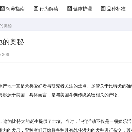
饲养指南
行为解读
健康护理
品种标准
地的奥秘
地的奥秘
306
原产地一直是犬类爱好者与研究者关注的焦点。尽管关于比特犬的确
要起源于美国，具体而言，是与美国斗狗传统紧密相关的产物。
行，这为比特犬的诞生提供了土壤。当时，斗狗活动不仅是一项娱乐活
耐力的犬只，育种者们开始将各种具有战斗潜力的犬种进行杂交，其