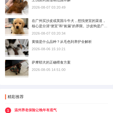
工伤医药费报销范围详解
2026-08-07 03:20:49
在广州买沙皮或英国斗牛犬，想找便宜的渠道，
核心是分清“便宜”和“捡漏”的界限。沙皮狗是广东
本地犬种，价格比北方城市有优势；英国斗牛犬
2026-08-07 03:20:34
则完全是另一套行情。下面直接说具体能去的地
黄猫是什么品种？从毛色到养护全解析
方和真实价格区间。
2026-08-06 15:10:21
萨摩耶犬的正确喂食方案
2026-08-05 14:51:00
精彩推荐
温州养老保险让晚年有底气
1