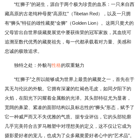
“红狮子”的诞生，源自于两个极为珍贵的血系：一只来自西
藏高原的古老纯种母獒“高原红”（Tibetan Red），以及一只拥
有“狮头”特征的雄性藏獒“金狮”（Golden Lion）。这两只獒犬的
父母皆出自世界级藏獒展览中屡获殊荣的冠军家族，其血统可
追溯至数代优秀的藏獒祖先，每一代都承载着对力量、美感和
忠诚的极致追求。
独特之处：外貌与
性格
的双重魅力
“红狮子”之所以能够成为世界上最贵的藏獒之一，首先在于
其无与伦比的外貌。它拥有深邃的红褐色毛皮，如同夕阳下的
火焰，在阳光下闪耀着金属般的光泽。其头部特征尤为显著，
宽阔的鼻梁、紧凑的面部结构以及标志性的“狮头”形态，赋予了
它一种威严而又不失优雅的气质。据专业评估，它的头部轮廓
几乎完美符合古罗马雕塑中对理想美的定义，这不仅让它成为
摄影爱好者的宠儿，也成为了众多藏獒爱好者心中的“艺术品”。