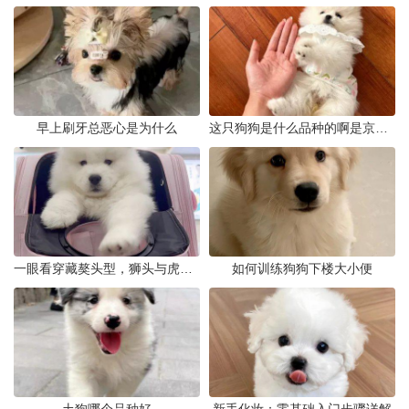
早上刷牙总恶心是为什么
这只狗狗是什么品种的啊是京巴吗
一眼看穿藏獒头型，狮头与虎头到底怎么分
如何训练狗狗下楼大小便