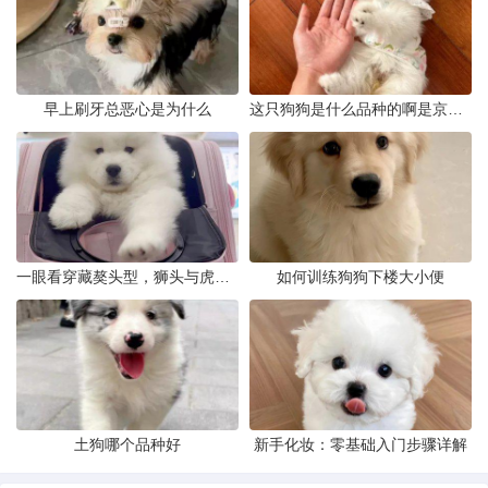
早上刷牙总恶心是为什么
这只狗狗是什么品种的啊是京巴吗
一眼看穿藏獒头型，狮头与虎头到底怎么分
如何训练狗狗下楼大小便
土狗哪个品种好
新手化妆：零基础入门步骤详解