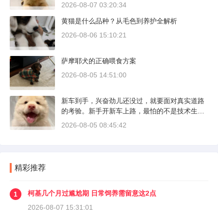
本地犬种，价格比北方城市有优势；英国斗牛犬
2026-08-07 03:20:34
则完全是另一套行情。下面直接说具体能去的地
黄猫是什么品种？从毛色到养护全解析
方和真实价格区间。
2026-08-06 15:10:21
萨摩耶犬的正确喂食方案
2026-08-05 14:51:00
新车到手，兴奋劲儿还没过，就要面对真实道路
的考验。新手开新车上路，最怕的不是技术生
疏，而是对车况和路况的双重陌生。磨合期内，
2026-08-05 08:45:42
发动机转速控制在2000到3000转之间，时速尽量
不超过100公里，这不是老司机的保守，而是活
塞和气缸壁需要时间完成精细贴合。多数车型说
明书里都写了前1500公里为磨合期，但真正照着
精彩推荐
做的司机不到三成。
柯基几个月过尴尬期 日常饲养需留意这2点
1
2026-08-07 15:31:01