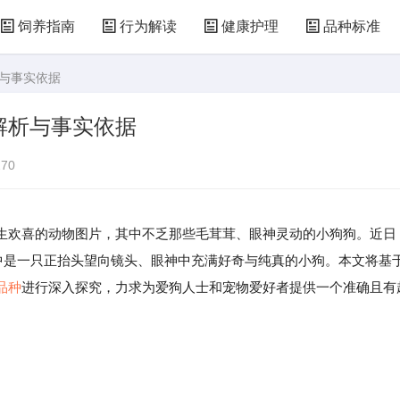
饲养指南
行为解读
健康护理
品种标准
析与事实依据
解析与事实依据
70
生欢喜的动物图片，其中不乏那些毛茸茸、眼神灵动的小狗狗。近日
面中是一只正抬头望向镜头、眼神中充满好奇与纯真的小狗。本文将基
品种
进行深入探究，力求为爱狗人士和宠物爱好者提供一个准确且有