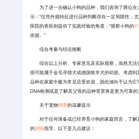
为了进一步确认小狗的品种，我们咨询了两位在
示：“仅凭外观特征进行品种判断存在一定局限性，
医院的兽医则提供了实践经验的角度：“观察小狗的
行
依据。”
综合考量与结论推断
综合以上分析、专家意见及实际观察，虽然无法
很可能属于金毛寻猎犬或德国牧羊犬的幼崽。考虑到
品种在家庭中极为常见且受欢迎，因此倾向于认为它
DNA检测或是了解其父母的品种背景将是更为可靠的
关于宠物
饲养
的温馨提示
对于任何准备或已经养育小狗的家庭而言，了解
的
训练
指导。以下是几点建议：