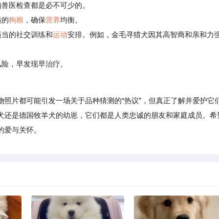
的兽医检查都是必不可少的。
适的
狗粮
，确保
营养
均衡。
适当的社交训练和
运动
安排。例如，金毛寻猎犬因其高智商和亲和力
风险，早发现早治疗。
片都可能引发一场关于品种猜测的“热议”，但真正了解并爱护它
犬还是德国牧羊犬的幼崽，它们都是人类忠诚的朋友和家庭成员。希
的爱与关怀。