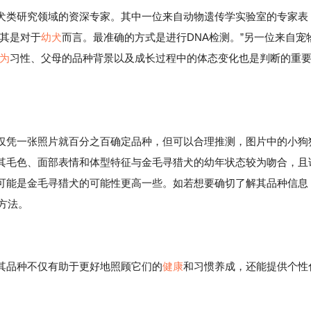
犬类研究领域的资深专家。其中一位来自动物遗传学实验室的专家表
尤其是对于
幼犬
而言。最准确的方式是进行DNA检测。”另一位来自宠
为
习性、父母的品种背景以及成长过程中的体态变化也是判断的重
仅凭一张照片就百分之百确定品种，但可以合理推测，图片中的小狗
其毛色、面部表情和体型特征与金毛寻猎犬的幼年状态较为吻合，且
可能是金毛寻猎犬的可能性更高一些。如若想要确切了解其品种信息
方法。
其品种不仅有助于更好地照顾它们的
健康
和习惯养成，还能提供个性