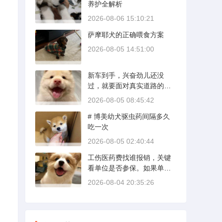
养护全解析
势；英国斗牛犬则完全是另
一套行情。下面直接说具体
2026-08-06 15:10:21
能去的地方和真实价格区
萨摩耶犬的正确喂食方案
间。
2026-08-05 14:51:00
新车到手，兴奋劲儿还没
过，就要面对真实道路的考
验。新手开新车上路，最怕
2026-08-05 08:45:42
的不是技术生疏，而是对车
# 博美幼犬驱虫药间隔多久
况和路况的双重陌生。磨合
吃一次
期内，发动机转速控制在200
0到3000转之间，时速尽量
2026-08-05 02:40:44
不超过100公里，这不是老司
工伤医药费找谁报销，关键
机的保守，而是活塞和气缸
看单位是否参保。如果单位
壁需要时间完成精细贴合。
给你交了工伤保险，费用由
多数车型说明书里都写了前1
2026-08-04 20:35:26
保险基金支付；要是单位没
500公里为磨合期，但真正照
参保，那就由单位自己掏
着做的司机不到三成。
钱。很多人受伤后一头雾
水，拿着发票去单位报，单