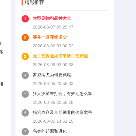
精彩推荐
位又推给医保，两边扯皮耽
误治疗。这篇就把这事讲清
楚。
大型宠物狗品种大全
1
2026-08-07 09:25:47
英斗一月花销多少
2
幼
2026-08-06 03:00:52
多
无工伤保险如何申请工伤赔偿
3
2026-08-06 03:00:38
罗威纳犬为何要截尾
4
2026-08-05 20:55:33
相
狂犬疫苗未打完，有效期怎么算
5
2026-08-05 20:55:18
猫狗寿命及长期饲养的健康危害
6
2026-08-05 14:51:15
鸟类的起源和进化
7