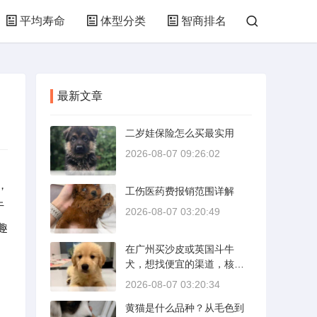
平均寿命
体型分类
智商排名
最新文章
二岁娃保险怎么买最实用
2026-08-07 09:26:02
，
工伤医药费报销范围详解
于
2026-08-07 03:20:49
趣
在广州买沙皮或英国斗牛
犬，想找便宜的渠道，核心
是分清“便宜”和“捡漏”的界
2026-08-07 03:20:34
限。沙皮狗是广东本地犬
黄猫是什么品种？从毛色到
种，价格比北方城市有优