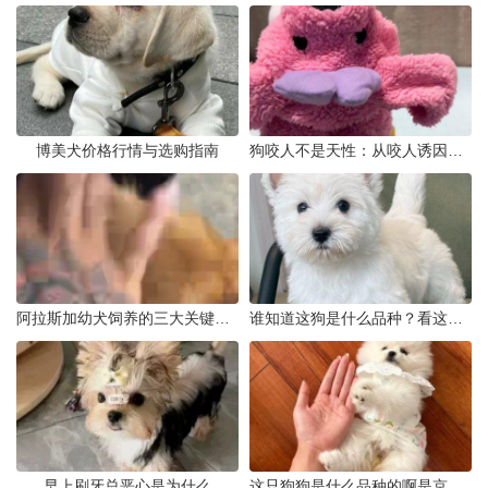
博美犬价格行情与选购指南
狗咬人不是天性：从咬人诱因到脱敏训练实操
阿拉斯加幼犬饲养的三大关键问题
谁知道这狗是什么品种？看这几点
早上刷牙总恶心是为什么
这只狗狗是什么品种的啊是京巴吗