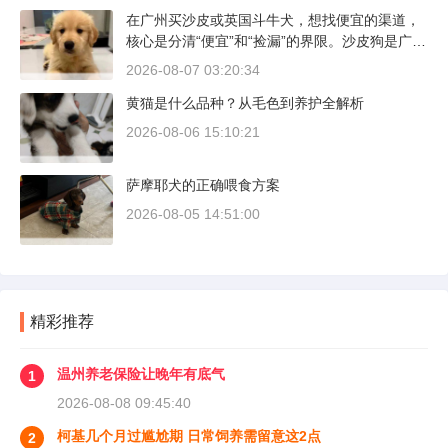
在广州买沙皮或英国斗牛犬，想找便宜的渠道，
核心是分清“便宜”和“捡漏”的界限。沙皮狗是广东
本地犬种，价格比北方城市有优势；英国斗牛犬
2026-08-07 03:20:34
则完全是另一套行情。下面直接说具体能去的地
黄猫是什么品种？从毛色到养护全解析
方和真实价格区间。
2026-08-06 15:10:21
萨摩耶犬的正确喂食方案
2026-08-05 14:51:00
精彩推荐
温州养老保险让晚年有底气
1
2026-08-08 09:45:40
柯基几个月过尴尬期 日常饲养需留意这2点
2