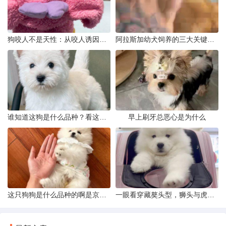
狗咬人不是天性：从咬人诱因到脱敏训练实操
阿拉斯加幼犬饲养的三大关键问题
谁知道这狗是什么品种？看这几点
早上刷牙总恶心是为什么
这只狗狗是什么品种的啊是京巴吗
一眼看穿藏獒头型，狮头与虎头到底怎么分