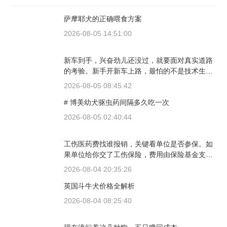
萨摩耶犬的正确喂食方案
2026-08-05 14:51:00
新车到手，兴奋劲儿还没过，就要面对真实道路
的考验。新手开新车上路，最怕的不是技术生
疏，而是对车况和路况的双重陌生。磨合期内，
2026-08-05 08:45:42
发动机转速控制在2000到3000转之间，时速尽量
# 博美幼犬驱虫药间隔多久吃一次
不超过100公里，这不是老司机的保守，而是活
塞和气缸壁需要时间完成精细贴合。多数车型说
2026-08-05 02:40:44
明书里都写了前1500公里为磨合期，但真正照着
做的司机不到三成。
工伤医药费找谁报销，关键看单位是否参保。如
果单位给你交了工伤保险，费用由保险基金支
付；要是单位没参保，那就由单位自己掏钱。很
2026-08-04 20:35:26
多人受伤后一头雾水，拿着发票去单位报，单位
英国斗牛犬价格全解析
又推给医保，两边扯皮耽误治疗。这篇就把这事
讲清楚。
2026-08-04 08:25:40