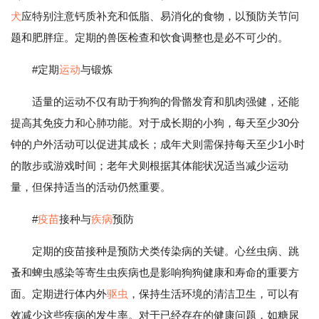
犬
应特别注意钙质补充和低脂、易消化的食物，以预防关节问
题和肥胖症。定期的兽医检查和饮食调整也是必不可少的。
#定期
运动
与锻炼
适量的运动不仅有助于狗狗的骨骼发育和肌肉强健，还能
提高其免疫力和心肺功能。对于成长期的小狗，每天至少30分
钟的户外活动可以促进其成长；成年犬则需保持每天至少1小时
的散步或游戏时间；老年犬则根据其体能状况适当减少运动
量，但保持适当的活动仍然重要。
#
疫苗
接种与
疾病
预防
定期的疫苗接种是预防犬类传染病的关键。心丝虫病、跳
蚤和蜱虫感染等寄生虫疾病也是影响狗狗健康和寿命的重要方
面。定期进行体内外
驱虫
，保持生活环境的清洁卫生，可以有
效减少这些疾病的发生率。对于已经存在的健康问题，如糖尿