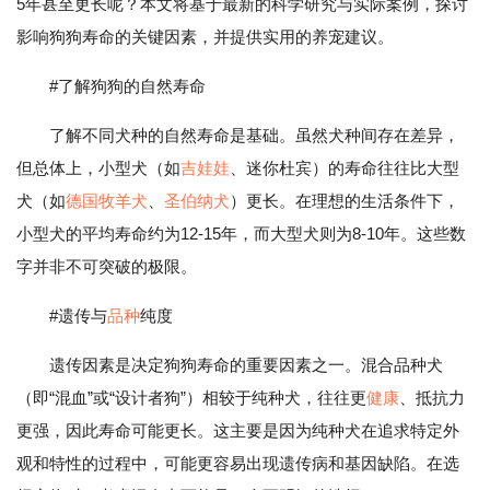
5年甚至更长呢？本文将基于最新的科学研究与实际案例，探讨
影响狗狗寿命的关键因素，并提供实用的养宠建议。
#了解狗狗的自然寿命
了解不同犬种的自然寿命是基础。虽然犬种间存在差异，
但总体上，小型犬（如
吉娃娃
、迷你杜宾）的寿命往往比大型
犬（如
德国
牧羊犬
、
圣伯纳犬
）更长。在理想的生活条件下，
小型犬的平均寿命约为12-15年，而大型犬则为8-10年。这些数
字并非不可突破的极限。
#遗传与
品种
纯度
遗传因素是决定狗狗寿命的重要因素之一。混合品种犬
（即“混血”或“设计者狗”）相较于纯种犬，往往更
健康
、抵抗力
更强，因此寿命可能更长。这主要是因为纯种犬在追求特定外
观和特性的过程中，可能更容易出现遗传病和基因缺陷。在选