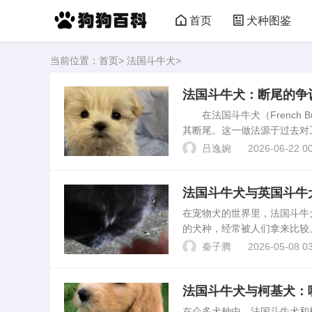
首页
犬种图鉴
当前位置：
首页
>
法国斗牛犬
>
法国斗牛犬：断尾的争
在法国斗牛犬（French 
其断尾。这一做法源于过去对
和自然状态的重视，这一传统
吕逸婉
2026-06-22 00
狗狗健康的...
法国斗牛犬与英国斗牛
在宠物犬的世界里，法国斗牛犬（Fr
的犬种，经常被人们拿来比较
色。本文旨在通过数据和实际
秦子腾
2026-05-08 03
法国斗牛犬与柯基犬：
在众多犬种中，法国斗牛犬和