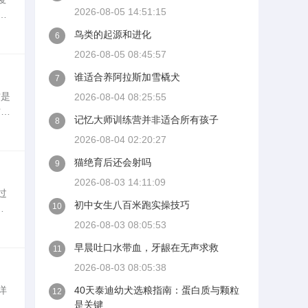
2026-08-05 14:51:15
问
客
鸟类的起源和进化
6
2026-08-05 08:45:57
谁适合养阿拉斯加雪橇犬
7
这是
2026-08-04 08:25:55
方面
记忆大师训练营并非适合所有孩子
8
2026-08-04 02:20:27
猫绝育后还会射吗
9
2026-08-03 14:11:09
过
初中女生八百米跑实操技巧
10
问
骨
2026-08-03 08:05:53
早晨吐口水带血，牙龈在无声求救
11
2026-08-03 08:05:38
详
40天泰迪幼犬选粮指南：蛋白质与颗粒
12
是关键
好