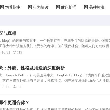
饲养指南
行为解读
健康护理
品种标准
议与真相
Bulldog）的饲养与繁育中，一个长期存在且充满争议的话题便是是否应该
工作犬种外观整齐及防止受伤的考虑，但在现代社会，随着人们对动物福
做法受到了前所未有的质疑。本文旨在通过分析断尾的背景、科学依据、
:10:31
119
犬：外貌、性格及用途的深度解析
ench Bulldog）与英国斗牛犬（English Bulldog）作为两个广受欢
。它们不仅在外貌上有所差异，性格特点、饲养难度及适用场合也各具特
观察，深入探讨这两种犬只的异同，帮助潜在的主人做出更明智的选择...
:26:06
136
哪个更适合你？
柯基犬因其独特的外观、性格以及相对容易照料的特性，成为了许多宠物