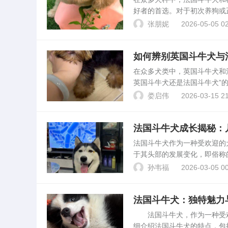
好者的首选。对于初次养狗或
题。本文将基于两者的性格特
张朋妮
2026-05-05 02
观的对比分析，帮助你做出...
如何辨别英国斗牛犬与
在众多犬类中，英国斗牛犬和
英国斗牛犬还是法国斗牛犬”
进行考量。英国斗牛犬与法国
娄启伟
2026-03-15 21
短。而法国斗牛犬相...
法国斗牛犬成长揭秘：
法国斗牛犬作为一种受欢迎的
于其头部的发展变化，即俗称
题。法国斗牛犬的爆头过程是
孙韦福
2026-03-05 00
骼和肌肉在出生后的几个...
法国斗牛犬：独特魅力
法国斗牛犬，作为一种受欢
细介绍法国斗牛犬的特点，包