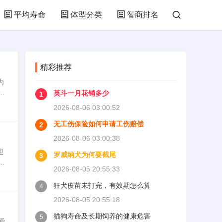
平均寿命
体型分类
智商排名
精彩推荐
为
利
英斗一月花销多少
1
对
2026-08-06 03:00:52
无工伤保险如何申请工伤赔偿
2
2026-08-06 03:00:38
迎
罗威纳犬为何要截尾
3
2026-08-05 20:55:33
狂犬疫苗未打完，有效期怎么算
4
2026-08-05 20:55:18
猫狗寿命及长期饲养的健康危害
5
爱