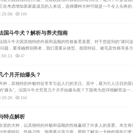
正在考虑增加新家庭成员的人来说，选择哪种犬种可能是一个令人头疼的
点、健康状况、护理需求、训练难易度以及饲养成本等方面，进行全面而
:25:06
169
法国斗牛犬？解析与养犬指南
法国斗牛犬因其独特的外观和温顺的性格备受喜爱。对于您提到的“请问
的问题，要准确辨别两者，我们需要从体型、面部特征、被毛及性格等多
斗牛犬的辨别1. 体型：英国斗牛犬体格健壮，中等身躯，肌肉发达且身躯
:55:11
47
几个月开始爆头？
犬种，其独特的外貌特征常常引起人们的关注。其中，最为引人注目的莫
的“爆头”。法国斗牛犬究竟几个月开始爆头呢？下面将为您详细解答这一
其生长发育中的重要阶段，通常发生在犬只的幼犬期。法国斗牛犬的头部
:20:26
104
与特点解析
迎的犬种，以其独特的外貌和温顺的性格赢得了许多人的喜爱。本文将
括外观特征、性格习性、饲养要点等方面，帮助了解这一犬种的朋友们更