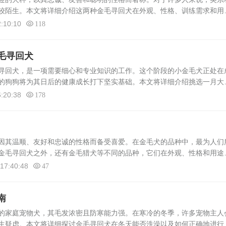
较陌生。本文将详细介绍这两种金毛寻回犬在外观、性格、训练需求和用
犬英系金毛寻回犬源自英国，具有独特的外观特征。它们的毛色多为浅金
:10:10
118
毛寻回犬
寻回犬，是一项需要细心和专业知识的工作。这个阶段的小金毛犬正处在
的狗狗将为其日后的健康成长打下坚实基础。本文将详细介绍挑选一月大
步骤及要点1. 选择可信赖的繁殖场或宠物店 在挑选金毛寻回犬之前，
:20:38
178
因其温顺、友好和忠诚的性格而备受喜爱。在金毛犬的品种中，最为人们
金毛寻回犬之外，还有金毛猎犬等不同的品种，它们在外观、性格和用途
寻回犬是一种中等体型的犬种，拥有浓密的金色被毛和友好的性格。它们
17:40:48
47
南
家庭宠物犬，其毛发浓密且防寒能力强。在寒冷的冬季，许多宠物主人
生疑虑。本文将详细探讨金毛寻回犬在冬天能否洗澡以及如何正确地进行