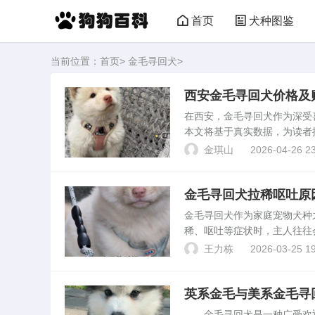
首页
犬种图鉴
当前位置：
首页
>
金毛寻回犬
>
西安金毛寻回犬价格及
在西安，金毛寻回犬作为深受
本文将基于真实数据，为读者
回犬。 金毛寻回犬市场概
金琪山
2026-04-26 23
别、健康状况及是否带有比...
金毛寻回犬拉稀呕吐原
金毛寻回犬作为家庭宠物犬种
稀、呕吐等症状时，主人往往
好地理解和应对这一问题。金
王力栋
2026-03-25 19
用过期、变质、不洁的食...
英系金毛与美系金毛寻
金毛寻回犬是一种广受欢迎