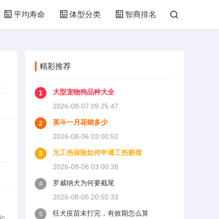
平均寿命
体型分类
智商排名
精彩推荐
。
寻
大型宠物狗品种大全
1
性
2026-08-07 09:25:47
英斗一月花销多少
2
2026-08-06 03:00:52
无工伤保险如何申请工伤赔偿
3
更
2026-08-06 03:00:38
食
罗威纳犬为何要截尾
4
2026-08-05 20:55:33
狂犬疫苗未打完，有效期怎么算
5
和