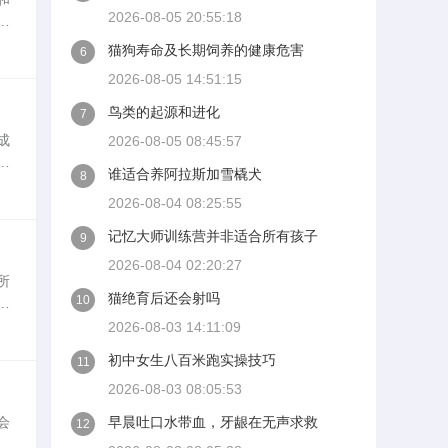
2026-08-05 20:55:18
途
色
猫狗寿命及长期饲养的健康危害
6
2026-08-05 14:51:15
鸟类的起源和进化
7
成
2026-08-05 08:45:57
金
谁适合养阿拉斯加雪橇犬
8
首
2026-08-04 08:25:55
记忆大师训练营并非适合所有孩子
9
2026-08-04 02:20:27
所
猫绝育后还会射吗
10
上
通
2026-08-03 14:11:09
初中女生八百米跑实操技巧
11
2026-08-03 08:05:53
会
早晨吐口水带血，牙龈在无声求救
12
洗