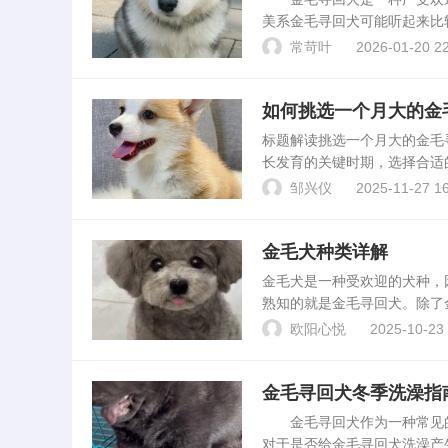
美系金毛寻回犬可能听起来比
等方面的区别。英系金毛寻回
常苛叶
2026-01-20 22
或浅黄色，毛发密度较高，...
如何挑选一个月大的金
标题解读挑选一个月大的金毛
长发育的关键时期，选择合适
毛犬的注意事项和方法。挑选
邹兴仪
2025-11-27 16
先应确保选择的繁殖场...
金毛犬种类详解
金毛犬是一种受欢迎的犬种，
熟知的就是金毛寻回犬。除了
都有所不同。金毛寻回犬金毛
欧阳心悦
2025-10-23 
常被用作导盲犬、猎犬和家...
金毛寻回犬冬季洗澡指
金毛寻回犬作为一种常见的
对于是否给金毛寻回犬洗澡产