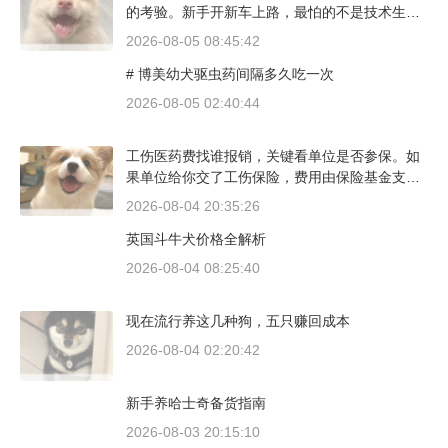
的考验。新手开新车上路，最怕的不是技术生
疏，而是对车况和路况的双重陌生。磨合期内，
2026-08-05 08:45:42
发动机转速控制在2000到3000转之间，时速尽量
# 博美幼犬驱虫药间隔多久吃一次
不超过100公里，这不是老司机的保守，而是活
塞和气缸壁需要时间完成精细贴合。多数车型说
2026-08-05 02:40:44
明书里都写了前1500公里为磨合期，但真正照着
做的司机不到三成。
工伤医药费找谁报销，关键看单位是否参保。如
果单位给你交了工伤保险，费用由保险基金支
付；要是单位没参保，那就由单位自己掏钱。很
2026-08-04 20:35:26
多人受伤后一头雾水，拿着发票去单位报，单位
英国斗牛犬价格全解析
又推给医保，两边扯皮耽误治疗。这篇就把这事
讲清楚。
2026-08-04 08:25:40
现在流行养这几种狗，五只赚回成本
2026-08-04 02:20:42
新手养哈士奇备货指南
2026-08-03 20:15:10