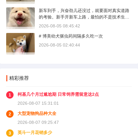
新车到手，兴奋劲儿还没过，就要面对真实道路
的考验。新手开新车上路，最怕的不是技术生
疏，而是对车况和路况的双重陌生。磨合期内，
2026-08-05 08:45:42
发动机转速控制在2000到3000转之间，时速尽量
# 博美幼犬驱虫药间隔多久吃一次
不超过100公里，这不是老司机的保守，而是活
塞和气缸壁需要时间完成精细贴合。多数车型说
2026-08-05 02:40:44
明书里都写了前1500公里为磨合期，但真正照着
做的司机不到三成。
精彩推荐
柯基几个月过尴尬期 日常饲养需留意这2点
1
2026-08-07 15:31:01
大型宠物狗品种大全
2
2026-08-07 09:25:47
英斗一月花销多少
3