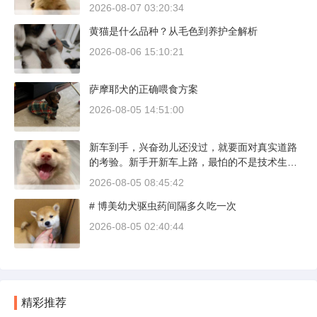
本地犬种，价格比北方城市有优势；英国斗牛犬
2026-08-07 03:20:34
则完全是另一套行情。下面直接说具体能去的地
黄猫是什么品种？从毛色到养护全解析
方和真实价格区间。
2026-08-06 15:10:21
萨摩耶犬的正确喂食方案
2026-08-05 14:51:00
新车到手，兴奋劲儿还没过，就要面对真实道路
的考验。新手开新车上路，最怕的不是技术生
疏，而是对车况和路况的双重陌生。磨合期内，
2026-08-05 08:45:42
发动机转速控制在2000到3000转之间，时速尽量
# 博美幼犬驱虫药间隔多久吃一次
不超过100公里，这不是老司机的保守，而是活
塞和气缸壁需要时间完成精细贴合。多数车型说
2026-08-05 02:40:44
明书里都写了前1500公里为磨合期，但真正照着
做的司机不到三成。
精彩推荐