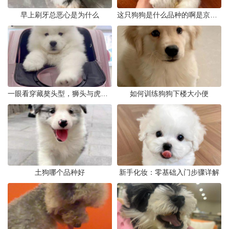
早上刷牙总恶心是为什么
这只狗狗是什么品种的啊是京巴吗
一眼看穿藏獒头型，狮头与虎头到底怎么分
如何训练狗狗下楼大小便
土狗哪个品种好
新手化妆：零基础入门步骤详解