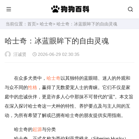
当前位置：
首页
>
哈士奇
> 哈士奇：冰蓝眼眸下的自由灵魂
哈士奇：冰蓝眼眸下的自由灵魂
汪诚贤
2026-06-29 02:30:35
在众多犬类中，
哈士奇
以其独特的蓝眼睛、迷人的外观和
与众不同的
性格
，赢得了无数爱宠人士的青睐。它们不仅是家
庭中的忠诚伙伴，更是许多人心中那抹不可替代的“蓝”。本文旨
在深入探讨哈士奇这一犬种的特性、养护要点及与主人间的互
动，为所有希望了解或已拥有哈士奇的朋友提供实用指南。
哈士奇的
起源
与分类
哈士奇，正式名称为西伯利亚雪橇犬（Siberian Husky），