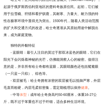
起源于俄罗斯西伯利亚地区的楚科奇族原住民。起初，它们被
用于拉雪橇、狩猎和看护驯鹿，其耐寒、力量大、耐力强的特
性在极寒环境中显得尤为突出。1930年代，随着人类活动范围
的扩大和交通方式的改进，哈士奇逐渐从其原始用途中解脱出
来，成为家庭宠物。
独特的外貌特征
- 蓝眼睛：最引人注目的莫过于那双冰蓝色的眼睛，它们在
阳光下会闪烁着神秘的光芒，仿佛能洞察人心的秘密。值得注
意的是，并非所有哈士奇都有蓝眼，其眼睛颜色还包括鸳鸯眼
（一只蓝一只棕）、棕色等。
- 双层被毛：哈士奇拥有浓密的双层被毛以抵御严寒，外层
毛直而粗硬，内层毛柔软密集，需定期梳理以保持
健康
。
- 中等
体型
：成年哈士奇身高约50-60厘米，体重16-27公
斤，既不过于笨重也不过于纤细，适合多种生活环境。