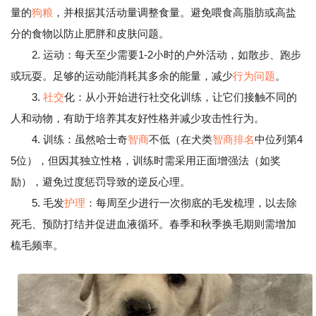
量的
狗粮
，并根据其活动量调整食量。避免喂食高脂肪或高盐
分的食物以防止肥胖和皮肤问题。
2. 运动：每天至少需要1-2小时的户外活动，如散步、跑步
或玩耍。足够的运动能消耗其多余的能量，减少
行为问题
。
3.
社交
化：从小开始进行社交化训练，让它们接触不同的
人和动物，有助于培养其友好性格并减少攻击性行为。
4. 训练：虽然哈士奇
智商
不低（在犬类
智商排名
中位列第4
5位），但因其独立性格，训练时需采用正面增强法（如奖
励），避免过度惩罚导致的逆反心理。
5. 毛发
护理
：每周至少进行一次彻底的毛发梳理，以去除
死毛、预防打结并促进血液循环。春季和秋季换毛期则需增加
梳毛频率。