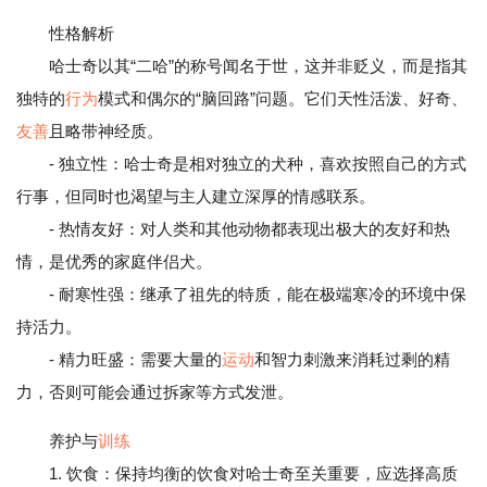
性格解析
哈士奇以其“二哈”的称号闻名于世，这并非贬义，而是指其
独特的
行为
模式和偶尔的“脑回路”问题。它们天性活泼、好奇、
友善
且略带神经质。
- 独立性：哈士奇是相对独立的犬种，喜欢按照自己的方式
行事，但同时也渴望与主人建立深厚的情感联系。
- 热情友好：对人类和其他动物都表现出极大的友好和热
情，是优秀的家庭伴侣犬。
- 耐寒性强：继承了祖先的特质，能在极端寒冷的环境中保
持活力。
- 精力旺盛：需要大量的
运动
和智力刺激来消耗过剩的精
力，否则可能会通过拆家等方式发泄。
养护与
训练
1. 饮食：保持均衡的饮食对哈士奇至关重要，应选择高质