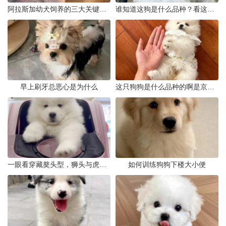
阿拉斯加幼犬饲养的三大关键问题
谁知道这狗是什么品种？看这几点
早上刷牙总恶心是为什么
这只狗狗是什么品种的啊是京巴吗
一眼看穿藏獒头型，狮头与虎头到底怎么分
如何训练狗狗下楼大小便