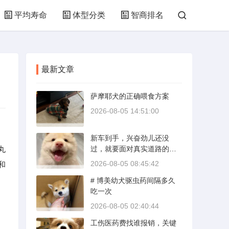
平均寿命
体型分类
智商排名
最新文章
萨摩耶犬的正确喂食方案
2026-08-05 14:51:00
新车到手，兴奋劲儿还没
丸
过，就要面对真实道路的考
验。新手开新车上路，最怕
2026-08-05 08:45:42
和
的不是技术生疏，而是对车
# 博美幼犬驱虫药间隔多久
况和路况的双重陌生。磨合
吃一次
期内，发动机转速控制在200
0到3000转之间，时速尽量
2026-08-05 02:40:44
不超过100公里，这不是老司
工伤医药费找谁报销，关键
机的保守，而是活塞和气缸