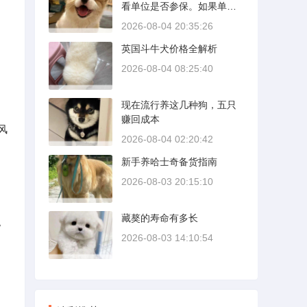
看单位是否参保。如果单位
壁需要时间完成精细贴合。
给你交了工伤保险，费用由
多数车型说明书里都写了前1
2026-08-04 20:35:26
保险基金支付；要是单位没
500公里为磨合期，但真正照
英国斗牛犬价格全解析
参保，那就由单位自己掏
着做的司机不到三成。
钱。很多人受伤后一头雾
2026-08-04 08:25:40
水，拿着发票去单位报，单
位又推给医保，两边扯皮耽
现在流行养这几种狗，五只
误治疗。这篇就把这事讲清
赚回成本
楚。
风
2026-08-04 02:20:42
新手养哈士奇备货指南
2026-08-03 20:15:10
藏獒的寿命有多长
。
2026-08-03 14:10:54