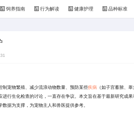
饲养指南
行为解读
健康护理
品种标准
护
31
控制宠物繁殖、减少流浪动物数量、预防某些
疾病
（如子宫蓄脓、睾
应进行生化检查的讨论，一直存在争议。本文旨在基于最新研究成果
学数据为支撑，为宠物主人和兽医提供参考。