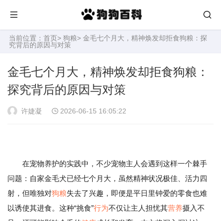
当前位置：
首页
>
狗粮
> 金毛七个月大，精神焕发却拒食狗粮：探
究背后的原因与对策
金毛七个月大，精神焕发却拒食狗粮：
探究背后的原因与对策
许婕凝
2026-06-15 16:05:22
在宠物养护的实践中，不少宠物主人会遇到这样一个棘手
问题：自家金毛犬已经七个月大，虽然精神状况极佳、活力四
射，但唯独对
狗粮
失去了兴趣，即便是平日里钟爱的零食也难
以诱使其进食。这种“挑食”
行为
不仅让主人担忧其
营养
摄入不