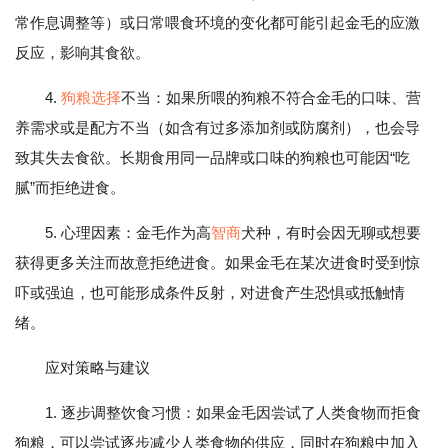
常作息调整等）或日常喂食环境的变化都可能引起金毛的应激
反应，影响其食欲。
4.
狗粮选择
不当：如果所喂的狗粮不符合金毛的口味、营
养需求或是配方不当（如含有过多添加剂或防腐剂），也会导
致其失去食欲。长期食用同一品牌或口味的狗粮也可能因“吃
腻”而拒绝进食。
5. 心理因素：金毛作为高
智商
犬种，有时会因无聊或想要
获得更多关注而故意拒绝进食。如果金毛在某次进食时受到惊
吓或强迫，也可能形成条件反射，对进食产生恐惧或抵触情
绪。
应对策略与建议
1. 逐步调整饮食习惯：如果金毛因尝试了人类食物而拒食
狗粮，可以尝试逐步减少人类食物的供应，同时在狗粮中加入