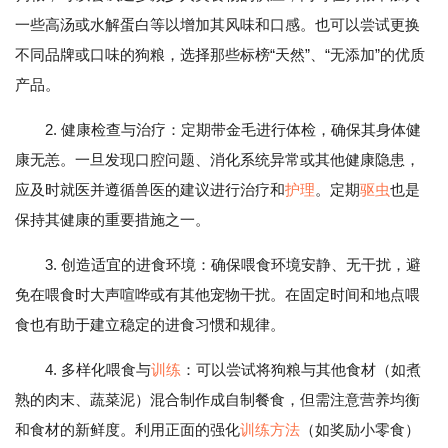
一些高汤或水解蛋白等以增加其风味和口感。也可以尝试更换
不同品牌或口味的狗粮，选择那些标榜“天然”、“无添加”的优质
产品。
2. 健康检查与治疗：定期带金毛进行体检，确保其身体健
康无恙。一旦发现口腔问题、消化系统异常或其他健康隐患，
应及时就医并遵循兽医的建议进行治疗和
护理
。定期
驱虫
也是
保持其健康的重要措施之一。
3. 创造适宜的进食环境：确保喂食环境安静、无干扰，避
免在喂食时大声喧哗或有其他宠物干扰。在固定时间和地点喂
食也有助于建立稳定的进食习惯和规律。
4. 多样化喂食与
训练
：可以尝试将狗粮与其他食材（如煮
熟的肉末、蔬菜泥）混合制作成自制餐食，但需注意营养均衡
和食材的新鲜度。利用正面的强化
训练方法
（如奖励小零食）