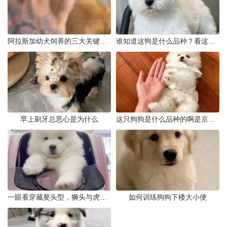
阿拉斯加幼犬饲养的三大关键问题
谁知道这狗是什么品种？看这几点
早上刷牙总恶心是为什么
这只狗狗是什么品种的啊是京巴吗
一眼看穿藏獒头型，狮头与虎头到底怎么分
如何训练狗狗下楼大小便