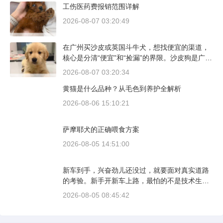
工伤医药费报销范围详解
2026-08-07 03:20:49
在广州买沙皮或英国斗牛犬，想找便宜的渠道，
核心是分清“便宜”和“捡漏”的界限。沙皮狗是广东
本地犬种，价格比北方城市有优势；英国斗牛犬
2026-08-07 03:20:34
则完全是另一套行情。下面直接说具体能去的地
黄猫是什么品种？从毛色到养护全解析
方和真实价格区间。
2026-08-06 15:10:21
萨摩耶犬的正确喂食方案
2026-08-05 14:51:00
新车到手，兴奋劲儿还没过，就要面对真实道路
的考验。新手开新车上路，最怕的不是技术生
疏，而是对车况和路况的双重陌生。磨合期内，
2026-08-05 08:45:42
发动机转速控制在2000到3000转之间，时速尽量
不超过100公里，这不是老司机的保守，而是活
塞和气缸壁需要时间完成精细贴合。多数车型说