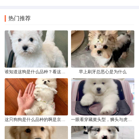
热门推荐
谁知道这狗是什么品种？看这几点
早上刷牙总恶心是为什么
这只狗狗是什么品种的啊是京巴吗
一眼看穿藏獒头型，狮头与虎头到底怎么分