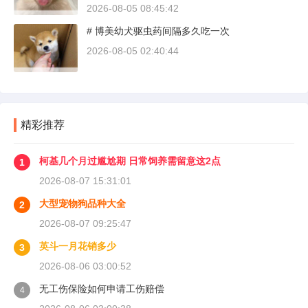
疏，而是对车况和路况的双重陌生。磨合期内，
2026-08-05 08:45:42
发动机转速控制在2000到3000转之间，时速尽量
# 博美幼犬驱虫药间隔多久吃一次
不超过100公里，这不是老司机的保守，而是活
塞和气缸壁需要时间完成精细贴合。多数车型说
2026-08-05 02:40:44
明书里都写了前1500公里为磨合期，但真正照着
做的司机不到三成。
精彩推荐
柯基几个月过尴尬期 日常饲养需留意这2点
1
2026-08-07 15:31:01
大型宠物狗品种大全
2
2026-08-07 09:25:47
英斗一月花销多少
3
2026-08-06 03:00:52
无工伤保险如何申请工伤赔偿
4