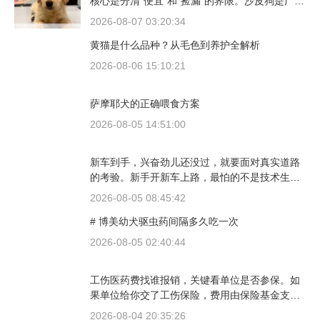
核心是分清“便宜”和“捡漏”的界限。沙皮狗是广东
本地犬种，价格比北方城市有优势；英国斗牛犬
2026-08-07 03:20:34
则完全是另一套行情。下面直接说具体能去的地
黄猫是什么品种？从毛色到养护全解析
方和真实价格区间。
2026-08-06 15:10:21
萨摩耶犬的正确喂食方案
2026-08-05 14:51:00
新车到手，兴奋劲儿还没过，就要面对真实道路
的考验。新手开新车上路，最怕的不是技术生
疏，而是对车况和路况的双重陌生。磨合期内，
2026-08-05 08:45:42
发动机转速控制在2000到3000转之间，时速尽量
# 博美幼犬驱虫药间隔多久吃一次
不超过100公里，这不是老司机的保守，而是活
塞和气缸壁需要时间完成精细贴合。多数车型说
2026-08-05 02:40:44
明书里都写了前1500公里为磨合期，但真正照着
做的司机不到三成。
工伤医药费找谁报销，关键看单位是否参保。如
果单位给你交了工伤保险，费用由保险基金支
付；要是单位没参保，那就由单位自己掏钱。很
2026-08-04 20:35:26