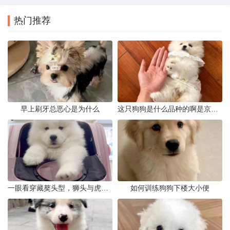
热门推荐
早上刷牙总恶心是为什么
这只狗狗是什么品种的啊是京巴吗
一眼看穿藏獒头型，狮头与虎头到底怎么分
如何训练狗狗下楼大小便