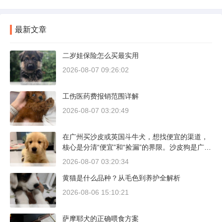
最新文章
二岁娃保险怎么买最实用
2026-08-07 09:26:02
工伤医药费报销范围详解
2026-08-07 03:20:49
在广州买沙皮或英国斗牛犬，想找便宜的渠道，
核心是分清“便宜”和“捡漏”的界限。沙皮狗是广东
本地犬种，价格比北方城市有优势；英国斗牛犬
2026-08-07 03:20:34
则完全是另一套行情。下面直接说具体能去的地
黄猫是什么品种？从毛色到养护全解析
方和真实价格区间。
2026-08-06 15:10:21
萨摩耶犬的正确喂食方案