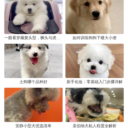
一眼看穿藏獒头型，狮头与虎头到底怎么分
如何训练狗狗下楼大小便
土狗哪个品种好
新手化妆：零基础入门步骤详解
安静小型犬优选清单
圣伯纳犬粘人程度全解析