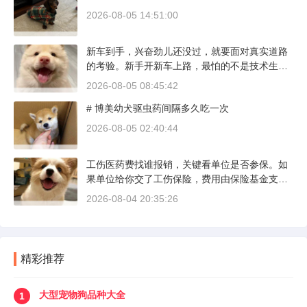
2026-08-05 14:51:00
新车到手，兴奋劲儿还没过，就要面对真实道路
的考验。新手开新车上路，最怕的不是技术生
疏，而是对车况和路况的双重陌生。磨合期内，
2026-08-05 08:45:42
发动机转速控制在2000到3000转之间，时速尽量
# 博美幼犬驱虫药间隔多久吃一次
不超过100公里，这不是老司机的保守，而是活
塞和气缸壁需要时间完成精细贴合。多数车型说
2026-08-05 02:40:44
明书里都写了前1500公里为磨合期，但真正照着
做的司机不到三成。
工伤医药费找谁报销，关键看单位是否参保。如
果单位给你交了工伤保险，费用由保险基金支
付；要是单位没参保，那就由单位自己掏钱。很
2026-08-04 20:35:26
多人受伤后一头雾水，拿着发票去单位报，单位
又推给医保，两边扯皮耽误治疗。这篇就把这事
讲清楚。
精彩推荐
大型宠物狗品种大全
1