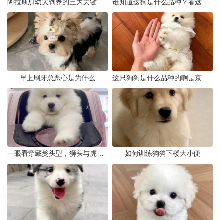
阿拉斯加幼犬饲养的三大关键问题
谁知道这狗是什么品种？看这几点
早上刷牙总恶心是为什么
这只狗狗是什么品种的啊是京巴吗
一眼看穿藏獒头型，狮头与虎头到底怎么分
如何训练狗狗下楼大小便