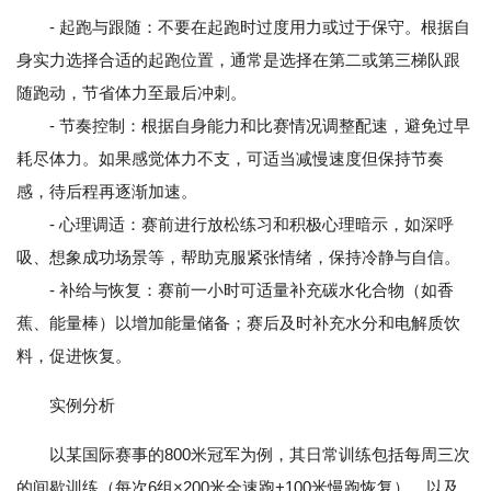
- 起跑与跟随：不要在起跑时过度用力或过于保守。根据自
身实力选择合适的起跑位置，通常是选择在第二或第三梯队跟
随跑动，节省体力至最后冲刺。
- 节奏控制：根据自身能力和比赛情况调整配速，避免过早
耗尽体力。如果感觉体力不支，可适当减慢速度但保持节奏
感，待后程再逐渐加速。
- 心理调适：赛前进行放松练习和积极心理暗示，如深呼
吸、想象成功场景等，帮助克服紧张情绪，保持冷静与自信。
- 补给与恢复：赛前一小时可适量补充碳水化合物（如香
蕉、能量棒）以增加能量储备；赛后及时补充水分和电解质饮
料，促进恢复。
实例分析
以某国际赛事的800米冠军为例，其日常训练包括每周三次
的间歇训练（每次6组×200米全速跑+100米慢跑恢复），以及