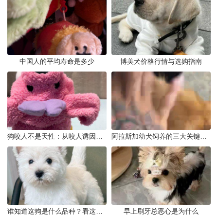
中国人的平均寿命是多少
博美犬价格行情与选购指南
狗咬人不是天性：从咬人诱因到脱敏训练实操
阿拉斯加幼犬饲养的三大关键问题
谁知道这狗是什么品种？看这几点
早上刷牙总恶心是为什么