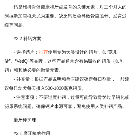
钙是维持骨骼健康和牙齿发育的关键元素，对三个月大的
阿拉斯加雪橇犬尤为重要。缺乏钙质会导致骨骼脆弱、发育迟
缓等问题。
#2.2 补钙方案
- 选择钙片：
推荐
使用专为犬类设计的钙片，如“宠儿
健”、“VetIQ”等品牌，这些产品通常含有易吸收的钙质（如乳
钙）和其他必要的微量元素。
- 补充量：根据产品说明和兽医建议确定每日剂量，一般建
议每只幼犬每天摄入500-1000毫克钙质。
- 注意事项：不要过度补钙，过量可能导致骨骼过早钙化或
泌尿系统问题。确保钙片来源可靠，避免使用人类补钙产品。
磨牙棒护理
#3.1 磨牙棒的作用