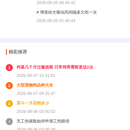
疏，而是对车况和路况的双重陌生。磨合期内，
2026-08-05 08:45:42
发动机转速控制在2000到3000转之间，时速尽量
# 博美幼犬驱虫药间隔多久吃一次
不超过100公里，这不是老司机的保守，而是活
塞和气缸壁需要时间完成精细贴合。多数车型说
2026-08-05 02:40:44
明书里都写了前1500公里为磨合期，但真正照着
做的司机不到三成。
精彩推荐
柯基几个月过尴尬期 日常饲养需留意这2点
1
2026-08-07 15:31:01
大型宠物狗品种大全
2
2026-08-07 09:25:47
英斗一月花销多少
3
2026-08-06 03:00:52
无工伤保险如何申请工伤赔偿
4
2026-08-06 03:00:38