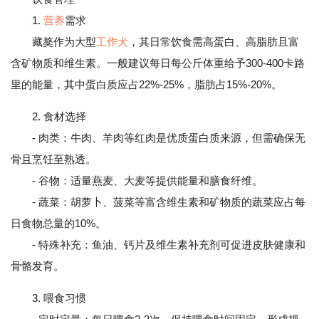
1.
营养
需求
藏獒作为大型
工作犬
，其日常饮食需高蛋白、高脂肪且富
含矿物质和维生素。一般建议每日每公斤体重给予300-400卡路
里的能量，其中蛋白质应占22%-25%，脂肪占15%-20%。
2. 食材选择
- 肉类：牛肉、羊肉等红肉是优质蛋白质来源，但需确保无
骨且烹饪至熟透。
- 谷物：适量燕麦、大麦等提供能量和膳食纤维。
- 蔬菜：胡萝卜、菠菜等富含维生素和矿物质的蔬菜应占每
日食物总量的10%。
- 特殊补充：鱼油、钙片及维生素补充剂可促进皮肤健康和
骨骼发育。
3. 喂食习惯