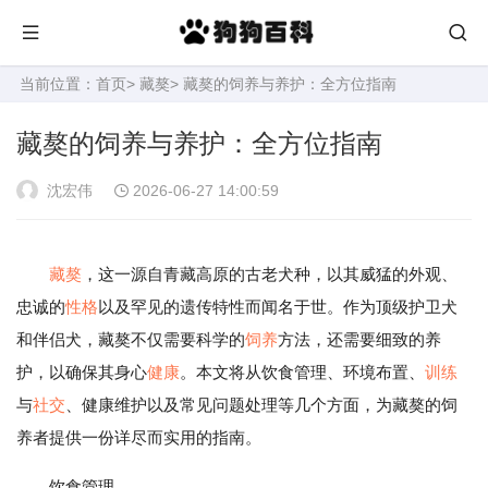
当前位置：
首页
>
藏獒
> 藏獒的饲养与养护：全方位指南
藏獒的饲养与养护：全方位指南
沈宏伟
2026-06-27 14:00:59
藏獒
，这一源自青藏高原的古老犬种，以其威猛的外观、
忠诚的
性格
以及罕见的遗传特性而闻名于世。作为顶级护卫犬
和伴侣犬，藏獒不仅需要科学的
饲养
方法，还需要细致的养
护，以确保其身心
健康
。本文将从饮食管理、环境布置、
训练
与
社交
、健康维护以及常见问题处理等几个方面，为藏獒的饲
养者提供一份详尽而实用的指南。
饮食管理