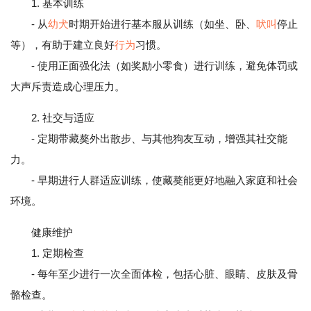
1. 基本训练
- 从
幼犬
时期开始进行基本服从训练（如坐、卧、
吠叫
停止
等），有助于建立良好
行为
习惯。
- 使用正面强化法（如奖励小零食）进行训练，避免体罚或
大声斥责造成心理压力。
2. 社交与适应
- 定期带藏獒外出散步、与其他狗友互动，增强其社交能
力。
- 早期进行人群适应训练，使藏獒能更好地融入家庭和社会
环境。
健康维护
1. 定期检查
- 每年至少进行一次全面体检，包括心脏、眼睛、皮肤及骨
骼检查。