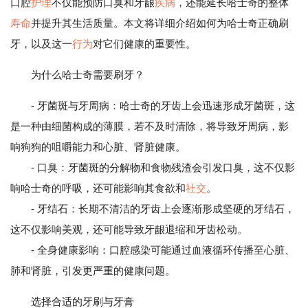
口腔
护理
不仅能预防口臭和牙龈
疾病
，还能延长哈士奇的整体
寿命
并提升其生活质量。本文将详细介绍如何为哈士奇正确刷
牙，以及这一
行为
对它们健康的重要性。
为什么哈士奇需要刷牙？
- 牙菌斑与牙周病：哈士奇的牙齿上会迅速形成牙菌斑，这
是一种由细菌构成的薄膜，若不及时清除，将导致牙周病，影
响狗狗的咀嚼能力和心脏、肾脏健康。
- 口臭：牙菌斑的分解物和食物残渣会引发口臭，这不仅影
响哈士奇的呼吸，还可能影响其食欲和
社交
。
- 牙结石：长期不清洁的牙齿上会逐渐形成坚硬的牙结石，
这不仅影响美观，还可能导致牙龈退缩和牙齿松动。
- 全身健康影响：口腔感染可能通过血液循环传播至心脏、
肺和肾脏，引发更严重的健康问题。
选择合适的牙刷与牙膏