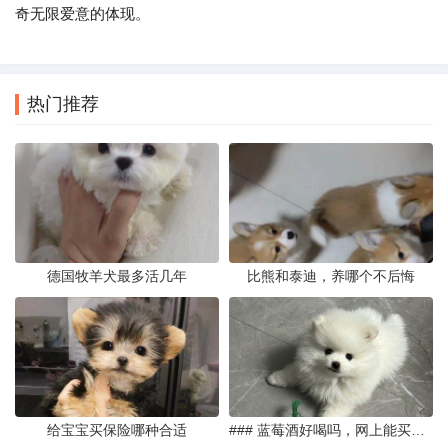
奇无限爱意的体现。
热门推荐
德国牧羊犬最多活几年
比熊和泰迪，养哪个不后悔
给宝宝买保险哪种合适
### 蓝莓酒好喝吗，网上能买到真的吗