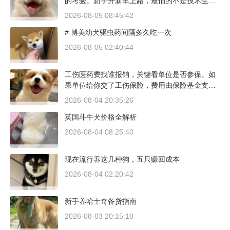
的考验。新手开新车上路，最怕的不是技术生
疏，而是对车况和路况的双重陌生。磨合期内，
2026-08-05 08:45:42
发动机转速控制在2000到3000转之间，时速尽量
# 博美幼犬驱虫药间隔多久吃一次
不超过100公里，这不是老司机的保守，而是活
塞和气缸壁需要时间完成精细贴合。多数车型说
2026-08-05 02:40:44
明书里都写了前1500公里为磨合期，但真正照着
做的司机不到三成。
工伤医药费找谁报销，关键看单位是否参保。如
果单位给你交了工伤保险，费用由保险基金支
付；要是单位没参保，那就由单位自己掏钱。很
2026-08-04 20:35:26
多人受伤后一头雾水，拿着发票去单位报，单位
英国斗牛犬价格全解析
又推给医保，两边扯皮耽误治疗。这篇就把这事
讲清楚。
2026-08-04 08:25:40
现在流行养这几种狗，五只赚回成本
2026-08-04 02:20:42
新手养哈士奇备货指南
2026-08-03 20:15:10