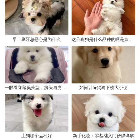
早上刷牙总恶心是为什么
这只狗狗是什么品种的啊是京巴吗
一眼看穿藏獒头型，狮头与虎头到底怎么分
如何训练狗狗下楼大小便
土狗哪个品种好
新手化妆：零基础入门步骤详解