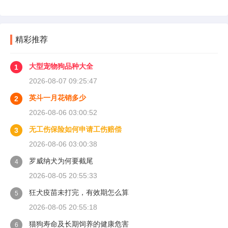
多人受伤后一头雾水，拿着发票去单位报，单位
又推给医保，两边扯皮耽误治疗。这篇就把这事
讲清楚。
精彩推荐
大型宠物狗品种大全
1
2026-08-07 09:25:47
英斗一月花销多少
2
2026-08-06 03:00:52
无工伤保险如何申请工伤赔偿
3
2026-08-06 03:00:38
罗威纳犬为何要截尾
4
2026-08-05 20:55:33
狂犬疫苗未打完，有效期怎么算
5
2026-08-05 20:55:18
猫狗寿命及长期饲养的健康危害
6