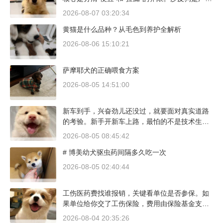
本地犬种，价格比北方城市有优势；英国斗牛犬
2026-08-07 03:20:34
则完全是另一套行情。下面直接说具体能去的地
黄猫是什么品种？从毛色到养护全解析
方和真实价格区间。
2026-08-06 15:10:21
萨摩耶犬的正确喂食方案
2026-08-05 14:51:00
新车到手，兴奋劲儿还没过，就要面对真实道路
的考验。新手开新车上路，最怕的不是技术生
疏，而是对车况和路况的双重陌生。磨合期内，
2026-08-05 08:45:42
发动机转速控制在2000到3000转之间，时速尽量
# 博美幼犬驱虫药间隔多久吃一次
不超过100公里，这不是老司机的保守，而是活
塞和气缸壁需要时间完成精细贴合。多数车型说
2026-08-05 02:40:44
明书里都写了前1500公里为磨合期，但真正照着
做的司机不到三成。
工伤医药费找谁报销，关键看单位是否参保。如
果单位给你交了工伤保险，费用由保险基金支
付；要是单位没参保，那就由单位自己掏钱。很
2026-08-04 20:35:26