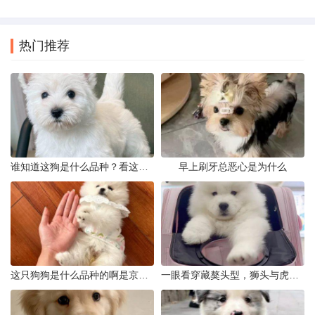
热门推荐
谁知道这狗是什么品种？看这几点
早上刷牙总恶心是为什么
这只狗狗是什么品种的啊是京巴吗
一眼看穿藏獒头型，狮头与虎头到底怎么分