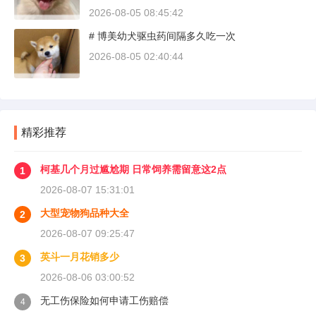
疏，而是对车况和路况的双重陌生。磨合期内，
2026-08-05 08:45:42
发动机转速控制在2000到3000转之间，时速尽量
# 博美幼犬驱虫药间隔多久吃一次
不超过100公里，这不是老司机的保守，而是活
塞和气缸壁需要时间完成精细贴合。多数车型说
2026-08-05 02:40:44
明书里都写了前1500公里为磨合期，但真正照着
做的司机不到三成。
精彩推荐
柯基几个月过尴尬期 日常饲养需留意这2点
1
2026-08-07 15:31:01
大型宠物狗品种大全
2
2026-08-07 09:25:47
英斗一月花销多少
3
2026-08-06 03:00:52
无工伤保险如何申请工伤赔偿
4