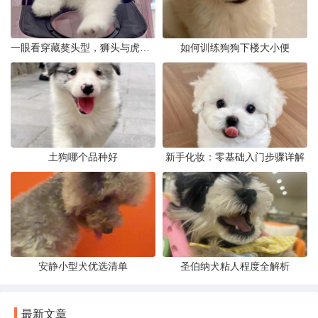
一眼看穿藏獒头型，狮头与虎头到底怎么分
如何训练狗狗下楼大小便
土狗哪个品种好
新手化妆：零基础入门步骤详解
安静小型犬优选清单
圣伯纳犬粘人程度全解析
最新文章