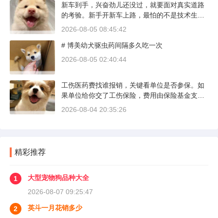
新车到手，兴奋劲儿还没过，就要面对真实道路
的考验。新手开新车上路，最怕的不是技术生
疏，而是对车况和路况的双重陌生。磨合期内，
2026-08-05 08:45:42
发动机转速控制在2000到3000转之间，时速尽量
# 博美幼犬驱虫药间隔多久吃一次
不超过100公里，这不是老司机的保守，而是活
塞和气缸壁需要时间完成精细贴合。多数车型说
2026-08-05 02:40:44
明书里都写了前1500公里为磨合期，但真正照着
做的司机不到三成。
工伤医药费找谁报销，关键看单位是否参保。如
果单位给你交了工伤保险，费用由保险基金支
付；要是单位没参保，那就由单位自己掏钱。很
2026-08-04 20:35:26
多人受伤后一头雾水，拿着发票去单位报，单位
又推给医保，两边扯皮耽误治疗。这篇就把这事
讲清楚。
精彩推荐
大型宠物狗品种大全
1
2026-08-07 09:25:47
英斗一月花销多少
2