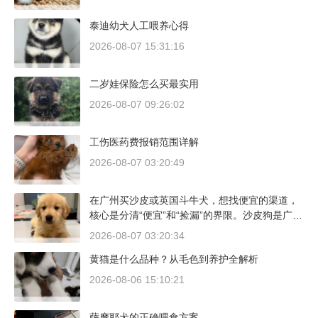
泰迪幼犬人工喂养心得
2026-08-07 15:31:16
二岁娃保险怎么买最实用
2026-08-07 09:26:02
工伤医药费报销范围详解
2026-08-07 03:20:49
在广州买沙皮或英国斗牛犬，想找便宜的渠道，
核心是分清“便宜”和“捡漏”的界限。沙皮狗是广东
本地犬种，价格比北方城市有优势；英国斗牛犬
2026-08-07 03:20:34
则完全是另一套行情。下面直接说具体能去的地
黄猫是什么品种？从毛色到养护全解析
方和真实价格区间。
2026-08-06 15:10:21
萨摩耶犬的正确喂食方案