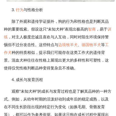
3.
行为
与性格分析
除了外观和遗传学证据外，狗的行为和性格也是判断其品
种的重要线索。假设这只“未知犬种”表现出极高的
智商
，易于
训
练
，对主人极度忠诚且喜欢与人互动，同时对陌生环境保持警
惕但不过分攻击性。这些特点与
边境
牧羊犬
、
德国牧羊犬
等
工
作犬
种的特质相似，提示我们可能存在这类工作犬的遗传背
景。混血犬种往往在性格上展现出更大的多样性和可塑性，这
使得仅凭性格判断品种变得复杂且不准确。
4. 成长与发育历程
观察“未知犬种”的成长与发育过程也是了解其品种的一种方
式。例如，从幼年时期的活泼好动到成年后的稳定成熟，以及
在不同生长阶段出现的特定行为变化（如换毛期、骨骼发育
等），都可以作为参考依据。如果这只狗在成长过程中展现出