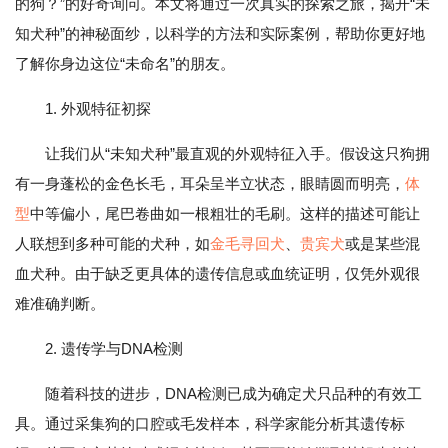
的狗？”的好奇询问。本文将通过一次真实的探索之旅，揭开“未
知犬种”的神秘面纱，以科学的方法和实际案例，帮助你更好地
了解你身边这位“未命名”的朋友。
1. 外观特征初探
让我们从“未知犬种”最直观的外观特征入手。假设这只狗拥
有一身蓬松的金色长毛，耳朵呈半立状态，眼睛圆而明亮，
体
型
中等偏小，尾巴卷曲如一根粗壮的毛刷。这样的描述可能让
人联想到多种可能的犬种，如
金毛寻回犬
、
贵宾犬
或是某些混
血犬种。由于缺乏更具体的遗传信息或血统证明，仅凭外观很
难准确判断。
2. 遗传学与DNA检测
随着科技的进步，DNA检测已成为确定犬只品种的有效工
具。通过采集狗的口腔或毛发样本，科学家能分析其遗传标