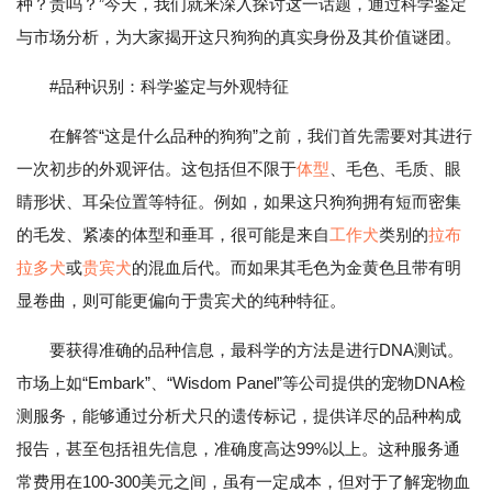
种？贵吗？”今天，我们就来深入探讨这一话题，通过科学鉴定
与市场分析，为大家揭开这只狗狗的真实身份及其价值谜团。
#品种识别：科学鉴定与外观特征
在解答“这是什么品种的狗狗”之前，我们首先需要对其进行
一次初步的外观评估。这包括但不限于
体型
、毛色、毛质、眼
睛形状、耳朵位置等特征。例如，如果这只狗狗拥有短而密集
的毛发、紧凑的体型和垂耳，很可能是来自
工作犬
类别的
拉布
拉多犬
或
贵宾犬
的混血后代。而如果其毛色为金黄色且带有明
显卷曲，则可能更偏向于贵宾犬的纯种特征。
要获得准确的品种信息，最科学的方法是进行DNA测试。
市场上如“Embark”、“Wisdom Panel”等公司提供的宠物DNA检
测服务，能够通过分析犬只的遗传标记，提供详尽的品种构成
报告，甚至包括祖先信息，准确度高达99%以上。这种服务通
常费用在100-300美元之间，虽有一定成本，但对于了解宠物血