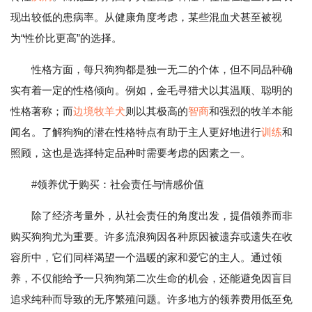
现出较低的患病率。从健康角度考虑，某些混血犬甚至被视
为“性价比更高”的选择。
性格方面，每只狗狗都是独一无二的个体，但不同品种确
实有着一定的性格倾向。例如，金毛寻猎犬以其温顺、聪明的
性格著称；而
边境
牧羊犬
则以其极高的
智商
和强烈的牧羊本能
闻名。了解狗狗的潜在性格特点有助于主人更好地进行
训练
和
照顾，这也是选择特定品种时需要考虑的因素之一。
#领养优于购买：社会责任与情感价值
除了经济考量外，从社会责任的角度出发，提倡领养而非
购买狗狗尤为重要。许多流浪狗因各种原因被遗弃或遗失在收
容所中，它们同样渴望一个温暖的家和爱它的主人。通过领
养，不仅能给予一只狗狗第二次生命的机会，还能避免因盲目
追求纯种而导致的无序繁殖问题。许多地方的领养费用低至免