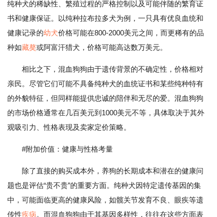
纯种犬的稀缺性、繁殖过程的严格控制以及可能伴随的繁育证
书和健康保证。以纯种拉布拉多犬为例，一只具有优良血统和
健康记录的
幼犬
价格可能在800-2000美元之间，而更稀有的品
种如
藏獒
或阿富汗猎犬，价格可能高达数万美元。
相比之下，混血狗狗由于遗传背景的不确定性，价格相对
亲民。尽管它们可能不具备纯种犬的血统证书和某些纯种特有
的外貌特征，但同样能提供忠诚的陪伴和无尽的爱。混血狗狗
的市场价格通常在几百美元到1000美元不等，具体取决于其外
观吸引力、性格表现及卖家定价策略。
#附加价值：健康与性格考量
除了直接的购买成本外，养狗的长期成本和潜在的健康问
题也是评估“贵不贵”的重要方面。纯种犬因特定遗传基因的集
中，可能面临更高的健康风险，如髋关节发育不良、眼疾等遗
传性
疾病
。而混血狗狗由于其基因多样性，往往在这些方面表