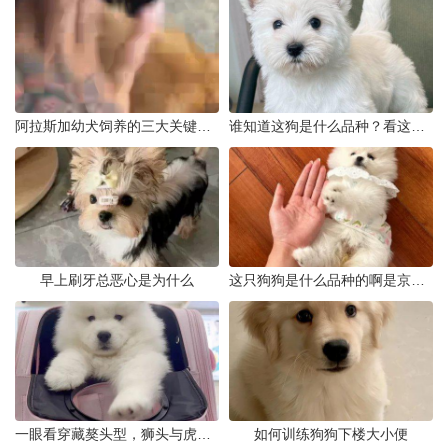
阿拉斯加幼犬饲养的三大关键问题
谁知道这狗是什么品种？看这几点
早上刷牙总恶心是为什么
这只狗狗是什么品种的啊是京巴吗
一眼看穿藏獒头型，狮头与虎头到底怎么分
如何训练狗狗下楼大小便