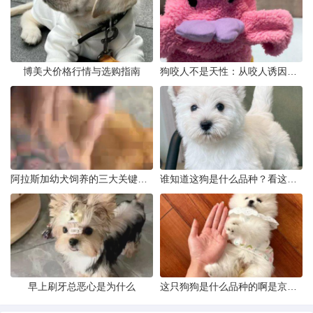
博美犬价格行情与选购指南
狗咬人不是天性：从咬人诱因到脱敏训练实操
阿拉斯加幼犬饲养的三大关键问题
谁知道这狗是什么品种？看这几点
早上刷牙总恶心是为什么
这只狗狗是什么品种的啊是京巴吗