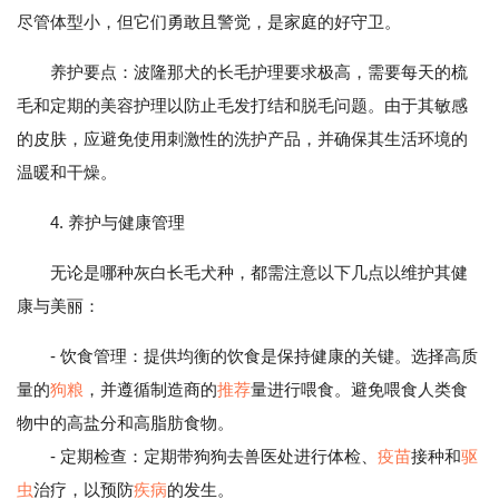
尽管体型小，但它们勇敢且警觉，是家庭的好守卫。
养护要点：波隆那犬的长毛护理要求极高，需要每天的梳
毛和定期的美容护理以防止毛发打结和脱毛问题。由于其敏感
的皮肤，应避免使用刺激性的洗护产品，并确保其生活环境的
温暖和干燥。
4. 养护与健康管理
无论是哪种灰白长毛犬种，都需注意以下几点以维护其健
康与美丽：
- 饮食管理：提供均衡的饮食是保持健康的关键。选择高质
量的
狗粮
，并遵循制造商的
推荐
量进行喂食。避免喂食人类食
物中的高盐分和高脂肪食物。
- 定期检查：定期带狗狗去兽医处进行体检、
疫苗
接种和
驱
虫
治疗，以预防
疾病
的发生。