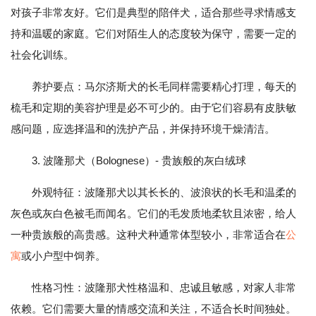
对孩子非常友好。它们是典型的陪伴犬，适合那些寻求情感支
持和温暖的家庭。它们对陌生人的态度较为保守，需要一定的
社会化训练。
养护要点：马尔济斯犬的长毛同样需要精心打理，每天的
梳毛和定期的美容护理是必不可少的。由于它们容易有皮肤敏
感问题，应选择温和的洗护产品，并保持环境干燥清洁。
3. 波隆那犬（Bolognese）- 贵族般的灰白绒球
外观特征：波隆那犬以其长长的、波浪状的长毛和温柔的
灰色或灰白色被毛而闻名。它们的毛发质地柔软且浓密，给人
一种贵族般的高贵感。这种犬种通常体型较小，非常适合在
公
寓
或小户型中饲养。
性格习性：波隆那犬性格温和、忠诚且敏感，对家人非常
依赖。它们需要大量的情感交流和关注，不适合长时间独处。