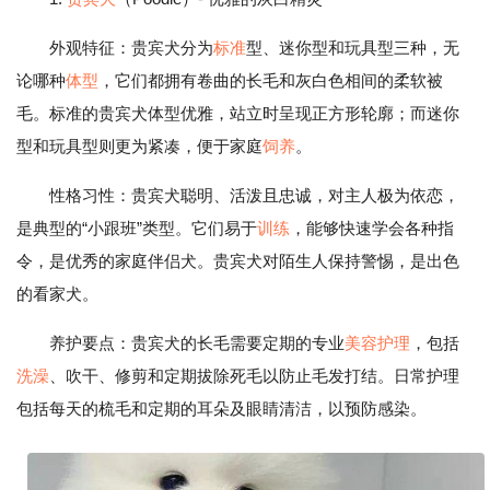
外观特征：贵宾犬分为
标准
型、迷你型和玩具型三种，无
论哪种
体型
，它们都拥有卷曲的长毛和灰白色相间的柔软被
毛。标准的贵宾犬体型优雅，站立时呈现正方形轮廓；而迷你
型和玩具型则更为紧凑，便于家庭
饲养
。
性格习性：贵宾犬聪明、活泼且忠诚，对主人极为依恋，
是典型的“小跟班”类型。它们易于
训练
，能够快速学会各种指
令，是优秀的家庭伴侣犬。贵宾犬对陌生人保持警惕，是出色
的看家犬。
养护要点：贵宾犬的长毛需要定期的专业
美容
护理
，包括
洗澡
、吹干、修剪和定期拔除死毛以防止毛发打结。日常护理
包括每天的梳毛和定期的耳朵及眼睛清洁，以预防感染。