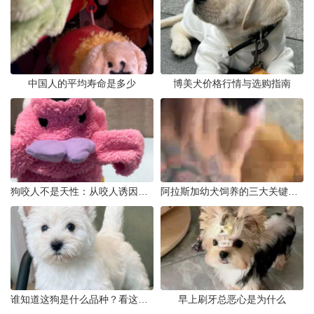
中国人的平均寿命是多少
博美犬价格行情与选购指南
狗咬人不是天性：从咬人诱因到脱敏训练实操
阿拉斯加幼犬饲养的三大关键问题
谁知道这狗是什么品种？看这几点
早上刷牙总恶心是为什么