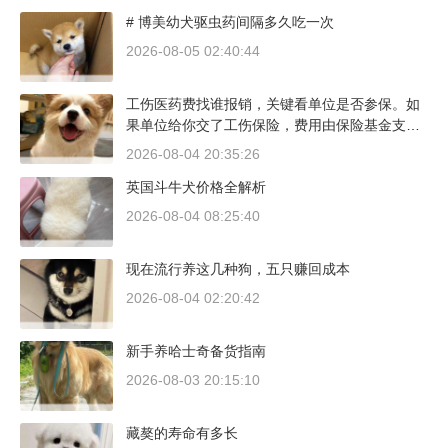
发动机转速控制在2000到3000转之间，时速尽量
# 博美幼犬驱虫药间隔多久吃一次
不超过100公里，这不是老司机的保守，而是活
塞和气缸壁需要时间完成精细贴合。多数车型说
2026-08-05 02:40:44
明书里都写了前1500公里为磨合期，但真正照着
做的司机不到三成。
工伤医药费找谁报销，关键看单位是否参保。如
果单位给你交了工伤保险，费用由保险基金支
付；要是单位没参保，那就由单位自己掏钱。很
2026-08-04 20:35:26
多人受伤后一头雾水，拿着发票去单位报，单位
英国斗牛犬价格全解析
又推给医保，两边扯皮耽误治疗。这篇就把这事
讲清楚。
2026-08-04 08:25:40
现在流行养这几种狗，五只赚回成本
2026-08-04 02:20:42
新手养哈士奇备货指南
2026-08-03 20:15:10
藏獒的寿命有多长