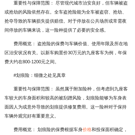
重要性与保障范围： 尽管现代城市治安良好，但车辆被盗
或抢劫的风险依然存在。全车盗抢险能为全车被盗窃、抢劫、
抢夺导致的车辆损失提供赔偿。对于停放在公共场所或常需夜
间停放的车辆来说，这一险种提供了必要的安全感。
费用概览： 盗抢险的保费与车辆价值、使用年限及所在地
区治安状况有关。以新车购置价30万元的九座客车为例，年保
费大约在800-1200元之间。
#划痕险：细微之处见真章
重要性与保障范围： 虽然属于附加险种，但考虑到九座客
车较大的车身面积和较高的被刮蹭风险，划痕险能够为车身表
面因人为或意外导致的划痕提供修复费用。这一险种对于保持
车辆外观完好有重要意义。
费用概览： 划痕险的保费根据车身
价格
和投保面积确定，