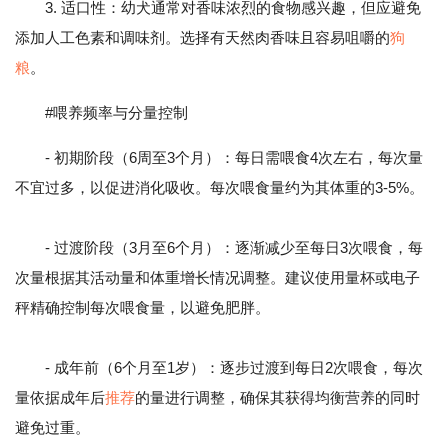
3. 适口性：幼犬通常对香味浓烈的食物感兴趣，但应避免
添加人工色素和调味剂。选择有天然肉香味且容易咀嚼的
狗
粮
。
#喂养频率与分量控制
- 初期阶段（6周至3个月）：每日需喂食4次左右，每次量
不宜过多，以促进消化吸收。每次喂食量约为其体重的3-5%。
- 过渡阶段（3月至6个月）：逐渐减少至每日3次喂食，每
次量根据其活动量和体重增长情况调整。建议使用量杯或电子
秤精确控制每次喂食量，以避免肥胖。
- 成年前（6个月至1岁）：逐步过渡到每日2次喂食，每次
量依据成年后
推荐
的量进行调整，确保其获得均衡营养的同时
避免过重。