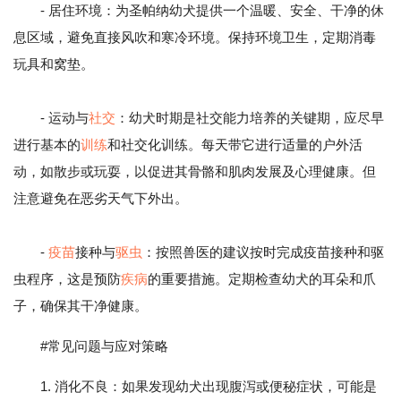
- 居住环境：为圣帕纳幼犬提供一个温暖、安全、干净的休
息区域，避免直接风吹和寒冷环境。保持环境卫生，定期消毒
玩具和窝垫。
- 运动与
社交
：幼犬时期是社交能力培养的关键期，应尽早
进行基本的
训练
和社交化训练。每天带它进行适量的户外活
动，如散步或玩耍，以促进其骨骼和肌肉发展及心理健康。但
注意避免在恶劣天气下外出。
-
疫苗
接种与
驱虫
：按照兽医的建议按时完成疫苗接种和驱
虫程序，这是预防
疾病
的重要措施。定期检查幼犬的耳朵和爪
子，确保其干净健康。
#常见问题与应对策略
1. 消化不良：如果发现幼犬出现腹泻或便秘症状，可能是