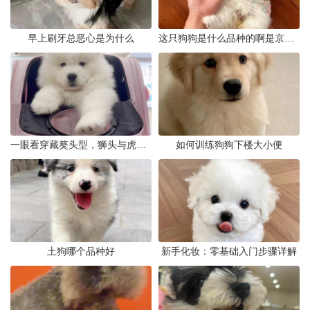
早上刷牙总恶心是为什么
这只狗狗是什么品种的啊是京巴吗
一眼看穿藏獒头型，狮头与虎头到底怎么分
如何训练狗狗下楼大小便
土狗哪个品种好
新手化妆：零基础入门步骤详解