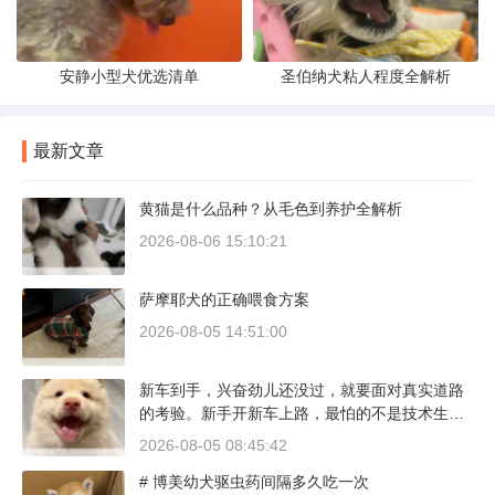
安静小型犬优选清单
圣伯纳犬粘人程度全解析
最新文章
黄猫是什么品种？从毛色到养护全解析
2026-08-06 15:10:21
萨摩耶犬的正确喂食方案
2026-08-05 14:51:00
新车到手，兴奋劲儿还没过，就要面对真实道路
的考验。新手开新车上路，最怕的不是技术生
疏，而是对车况和路况的双重陌生。磨合期内，
2026-08-05 08:45:42
发动机转速控制在2000到3000转之间，时速尽量
# 博美幼犬驱虫药间隔多久吃一次
不超过100公里，这不是老司机的保守，而是活