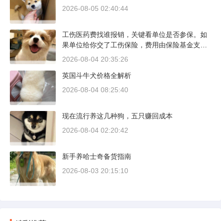
塞和气缸壁需要时间完成精细贴合。多数车型说
2026-08-05 02:40:44
明书里都写了前1500公里为磨合期，但真正照着
做的司机不到三成。
工伤医药费找谁报销，关键看单位是否参保。如
果单位给你交了工伤保险，费用由保险基金支
付；要是单位没参保，那就由单位自己掏钱。很
2026-08-04 20:35:26
多人受伤后一头雾水，拿着发票去单位报，单位
英国斗牛犬价格全解析
又推给医保，两边扯皮耽误治疗。这篇就把这事
讲清楚。
2026-08-04 08:25:40
现在流行养这几种狗，五只赚回成本
2026-08-04 02:20:42
新手养哈士奇备货指南
2026-08-03 20:15:10