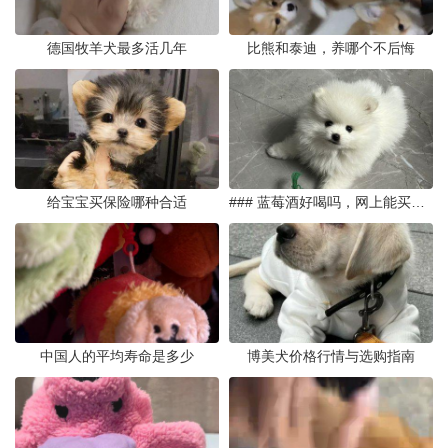
德国牧羊犬最多活几年
比熊和泰迪，养哪个不后悔
给宝宝买保险哪种合适
### 蓝莓酒好喝吗，网上能买到真的吗
中国人的平均寿命是多少
博美犬价格行情与选购指南