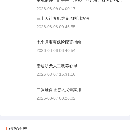
主观偏好，而是基于现实打斗记录、身体结构与
工作性能得出的结论。若将两者置于同等体重级
2026-08-09 04:00:17
别、无外力干扰的残酷对决中，高加索山脉的猛
三十天让各肌群显形的训练法
犬拥有压倒性的胜率。
2026-08-08 09:45:55
七个月宝宝保险配置指南
2026-08-08 03:40:54
泰迪幼犬人工喂养心得
2026-08-07 15:31:16
二岁娃保险怎么买最实用
2026-08-07 09:26:02
精彩推荐